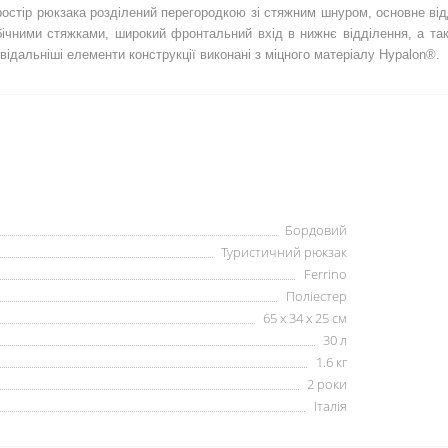
ростір рюкзака розділений перегородкою зі стяжним шнуром, основне ві
бічними стяжками, широкий фронтальний вхід в нижнє відділення, а т
відальніші елементи конструкції виконані з міцного матеріалу Hypalon®.
Бордовий
Туристичний рюкзак
Ferrino
Поліестер
65 х 34 х 25 см
30 л
1.6 кг
2 роки
Італія