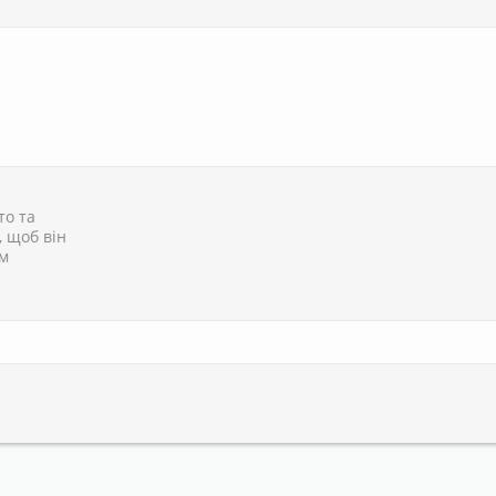
то та
, щоб він
им