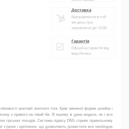
Доставка
Відправлення в той
же день при
замовленні до 16:00
Гарантія
Офіційна гарантія від
виробника
обливості анатомії жіночого тіла. Крім зміненої форми шлейок і
сену з правого на лівий бік. В іншому ж дана модель, як і вся
валих гірських походів. Система підвісу DNS сприяє правильному
ві стропи і кріплення, що дозволяють розмістити все необхідне