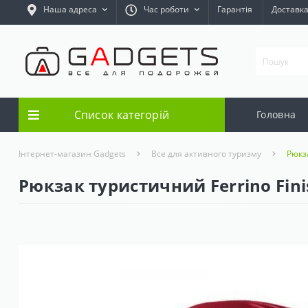
Наша адреса
Час роботи
Гарантія
Доставк
Список категорій
Головна
Інтернет-магазин Gadgets
Все для активного туризму
Рюкза
Рюкзак туристичний Ferrino Finis