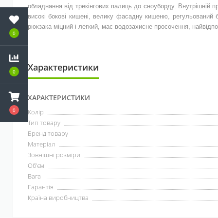
обладнання від трекінгових палиць до сноуборду. Внутрішній п
високі бокові кишені, велику фасадну кишеню, регульований 
рюкзака міцний і легкий, має водозахисне просочення, найвідпо
0
Характеристики
0
ХАРАКТЕРИСТИКИ
0
Колір
Тип товару
Бренд товару
Матеріал
Зовнішні розміри
Об'єм
Вага
Гарантія
Країна виробництва