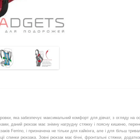
піровки, яка забезпечує максимальний комфорт для дівчат, з огляду на ос
ами, даний рюкзак має знімну нагрудну стяжку і поясну кишеню, перене
заків Ferrino, і призначена не тільки для хайкінга, але і для більш три
ії спинки рюкзака. Зовні рюкзак має бічні, фронтальні стяжки, додатко