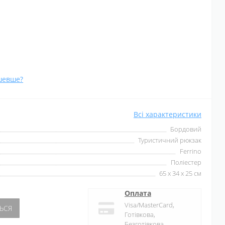
шевше?
Всі характеристики
Бордовий
Туристичний рюкзак
Ferrino
Поліестер
65 х 34 х 25 см
Оплата
Visa/MasterCard,
ЬСЯ
Готівкова,
Безготівкова