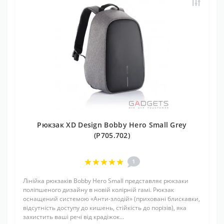
Рюкзак XD Design Bobby Hero Small Grey
(P705.702)
1
Лінійка рюкзаків Bobby Hero Small представляє рюкзаки
поліпшеного дизайну в новій колірній гамі. Рюкзак
оснащений системою «Анти-злодій» (приховані блискавки,
відсутність доступу до кишень, стійкість до порізів), яка
захистить ваші речі від крадіжок...