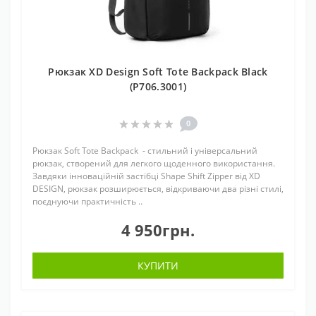
Рюкзак XD Design Soft Tote Backpack Black
(P706.3001)
0
Рюкзак Soft Tote Backpack - стильний і універсальний
рюкзак, створений для легкого щоденного використання.
Завдяки інноваційній застібці Shape Shift Zipper від XD
DESIGN, рюкзак розширюється, відкриваючи два різні стилі,
поєднуючи практичність ..
4 950грн.
КУПИТИ