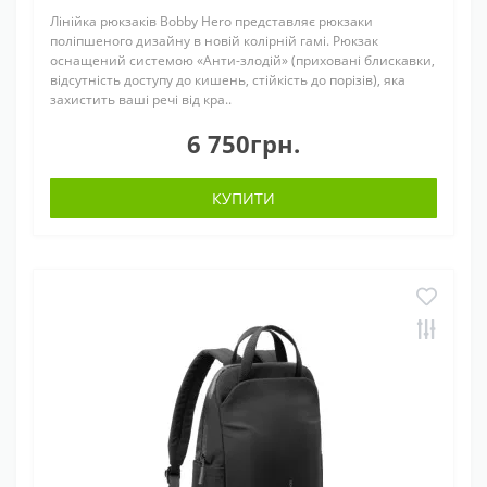
Лінійка рюкзаків Bobby Hero представляє рюкзаки
поліпшеного дизайну в новій колірній гамі. Рюкзак
оснащений системою «Анти-злодій» (приховані блискавки,
відсутність доступу до кишень, стійкість до порізів), яка
захистить ваші речі від кра..
6 750грн.
КУПИТИ