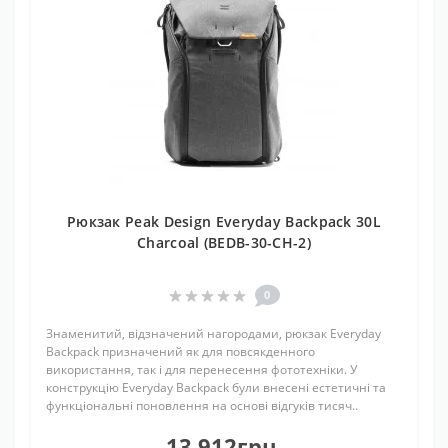
Рюкзак Peak Design Everyday Backpack 30L
Charcoal (BEDB-30-CH-2)
0
Знаменитий, відзначений нагородами, рюкзак Everyday
Backpack призначений як для повсякденного
використання, так і для перенесення фототехніки. У
конструкцію Everyday Backpack були внесені естетичні та
функціональні поновлення на основі відгуків тисяч..
13 912грн.