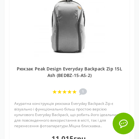
Рюкзак Peak Design Everyday Backpack Zip 15L
Ash (BEDBZ-15-AS-2)
1
Акуратна конструкція рюкзака Everyday Backpack Zip є
візуально і функціонально більш простою версією
культового Everyday Backpack, що робить його ідеальним як
для повсякденного використання в місті, так і для
перенесення фотоапаратури.Міцна блискавка..
11 015грн.