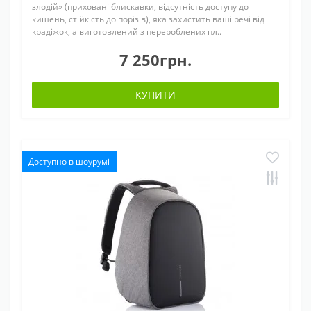
злодій» (приховані блискавки, відсутність доступу до
кишень, стійкість до порізів), яка захистить ваші речі від
крадіжок, а виготовлений з перероблених пл..
7 250грн.
КУПИТИ
Доступно в шоурумі