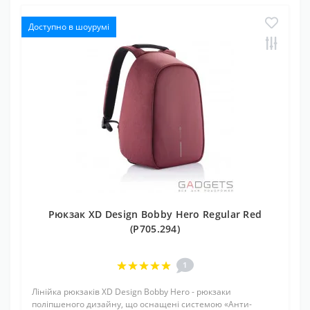
Доступно в шоурумі
Рюкзак XD Design Bobby Hero Regular Red
(P705.294)
1
Лінійка рюкзаків XD Design Bobby Hero - рюкзаки
поліпшеного дизайну, що оснащені системою «Анти-