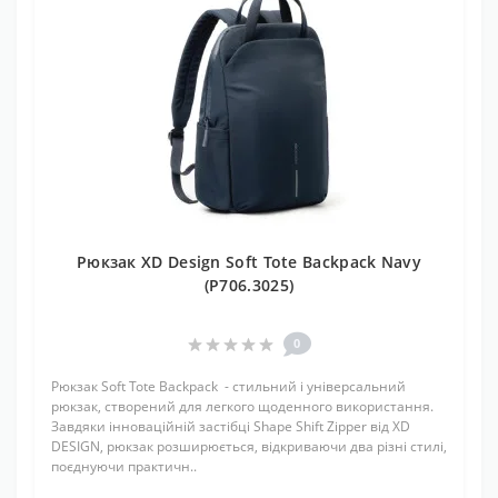
Рюкзак XD Design Soft Tote Backpack Navy
(P706.3025)
0
Рюкзак Soft Tote Backpack - стильний і універсальний
рюкзак, створений для легкого щоденного використання.
Завдяки інноваційній застібці Shape Shift Zipper від XD
DESIGN, рюкзак розширюється, відкриваючи два різні стилі,
поєднуючи практичн..