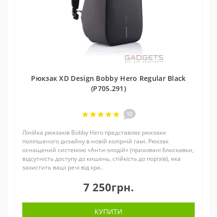
Рюкзак XD Design Bobby Hero Regular Black
(P705.291)
12
Лінійка рюкзаків Bobby Hero представляє рюкзаки
поліпшеного дизайну в новій колірній гамі. Рюкзак
оснащений системою «Анти-злодій» (приховані блискавки,
відсутність доступу до кишень, стійкість до порізів), яка
захистить ваші речі від кра..
7 250грн.
КУПИТИ