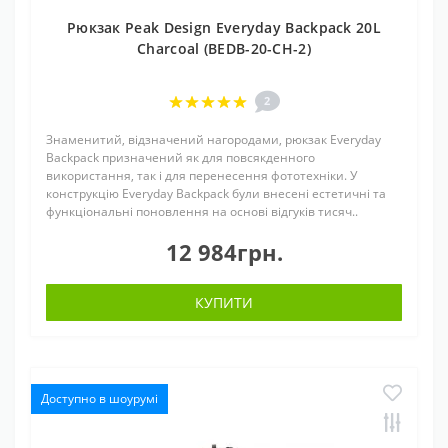
Рюкзак Peak Design Everyday Backpack 20L
Charcoal (BEDB-20-CH-2)
2
Знаменитий, відзначений нагородами, рюкзак Everyday
Backpack призначений як для повсякденного
використання, так і для перенесення фототехніки. У
конструкцію Everyday Backpack були внесені естетичні та
функціональні поновлення на основі відгуків тисяч..
12 984грн.
КУПИТИ
Доступно в шоурумі