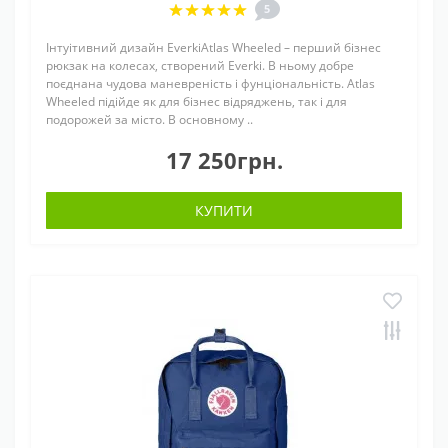
5
Інтуітивний дизайн EverkiAtlas Wheeled – перший бізнес
рюкзак на колесах, створений Everki. В ньому добре
поєднана чудова маневреність і фунціональність. Atlas
Wheeled підійде як для бізнес відряджень, так і для
подорожей за місто. В основному ..
17 250грн.
КУПИТИ