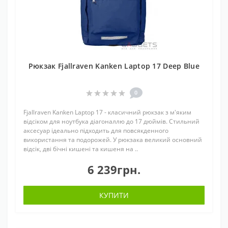
Рюкзак Fjallraven Kanken Laptop 17 Deep Blue
0
Fjallraven Kanken Laptop 17 - класичний рюкзак з м'яким
відсіком для ноутбука діагоналлю до 17 дюймів. Стильний
аксесуар ідеально підходить для повсякденного
використання та подорожей. У рюкзака великий основний
відсік, дві бічні кишені та кишеня на ..
6 239грн.
КУПИТИ