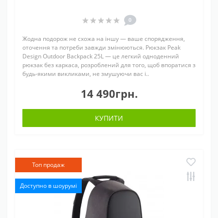
0
Жодна подорож не схожа на іншу — ваше спорядження,
оточення та потреби завжди змінюються. Рюкзак Peak
Design Outdoor Backpack 25L — це легкий одноденний
рюкзак без каркаса, розроблений для того, щоб впоратися з
будь-якими викликами, не змушуючи вас і..
14 490грн.
КУПИТИ
Топ продаж
Доступно в шоурумі