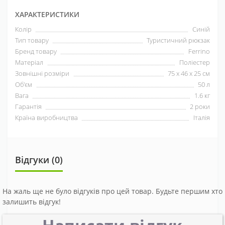
ХАРАКТЕРИСТИКИ
Колір
Синій
Тип товару
Туристичний рюкзак
Бренд товару
Ferrino
Матеріал
Поліестер
Зовнішні розміри
75 х 46 х 25 см
Об'єм
50 л
Вага
1.6 кг
Гарантія
2 роки
Країна виробництва
Італія
Відгуки (0)
На жаль ще не було відгуків про цей товар. Будьте першим хто
залишить відгук!