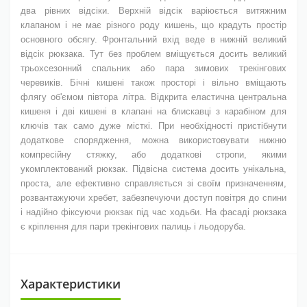
два рівних відсіки. Верхній відсік варіюється витяжним
клапаном і не має різного роду кишень, що крадуть простір
основного обсягу. Фронтальний вхід веде в нижній великий
відсік рюкзака. Тут без проблем вміщується досить великий
трьохсезонний спальник або пара зимових трекінгових
черевиків. Бічні кишені також просторі і вільно вміщають
флягу об'ємом півтора літра. Відкрита еластична центральна
кишеня і дві кишені в клапані на блискавці з карабіном для
ключів так само дуже місткі. При необхідності пристібнути
додаткове спорядження, можна використовувати нижню
компресійну стяжку, або додаткові стропи, якими
укомплектований рюкзак. Підвісна система досить унікальна,
проста, але ефективно справляється зі своїм призначенням,
розвантажуючи хребет, забезпечуючи доступ повітря до спини
і надійно фіксуючи рюкзак під час ходьби. На фасаді рюкзака
є кріплення для пари трекінгових палиць і льодоруба.
Характеристики