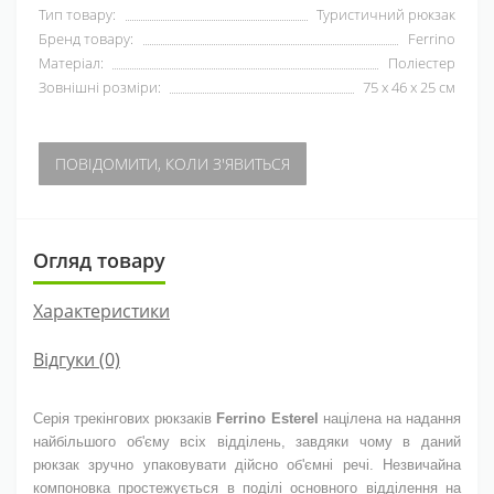
Тип товару:
Туристичний рюкзак
Бренд товару:
Ferrino
Матеріал:
Поліестер
Зовнішні розміри:
75 х 46 х 25 см
ПОВІДОМИТИ, КОЛИ З'ЯВИТЬСЯ
Огляд товару
Характеристики
Відгуки (0)
Серія трекінгових рюкзаків
Ferrino Esterel
націлена на надання
найбільшого об'єму всіх відділень, завдяки чому в даний
рюкзак зручно упаковувати дійсно об'ємні речі. Незвичайна
компоновка простежується в поділі основного відділення на