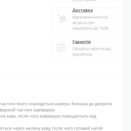
Доставка
Відправлення в той
же день при
замовленні до 16:00
Гарантія
Офіційна гарантія від
виробника
частині якого знаходиться камера, близька до джерела
верхній частині кавоварки.
ена кава, після чого кавоварка поміщається над
ується через мелену каву, після чого готовий напій