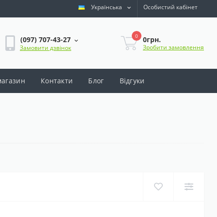
Українська
Особистий кабінет
0
0грн.
(097) 707-43-27
Зробити замовлення
Замовити дзвінок
магазин
Контакти
Блог
Відгуки