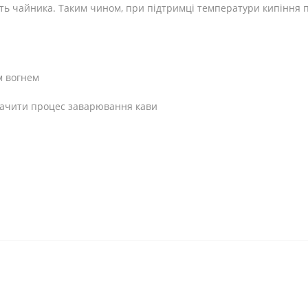
ність чайника. Таким чином, при підтримці температури кипінн
м вогнем
бачити процес заварювання кави