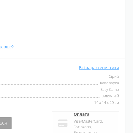
шевше?
Всі характеристики
Сірий
Кавоварка
Easy Camp
Алюміній
14 x 14 х 20 см
Оплата
Visa/MasterCard,
ЬСЯ
Готівкова,
Безготівкова