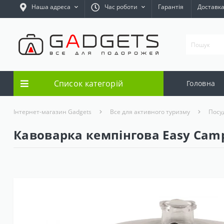
Наша адреса
Час роботи
Гарантія
Доставк
Список категорій
Головна
Інтернет-магазин Gadgets
Все для активного туризму
Посу
Кавоварка кемпінгова Easy Camp