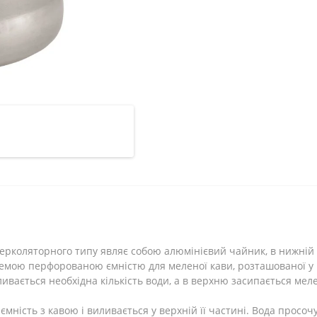
перколяторного типу являє собою алюмінієвий чайник, в нижній 
ремою перфорованою ємністю для меленої кави, розташованої у 
ивається необхідна кількість води, а в верхню засипається мел
ємність з кавою і виливається у верхній її частині. Вода просоч