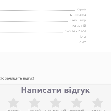
Сірий
Кавоварка
Easy Camp
Алюміній
14 x 14 х 20 см
1.4 л
0.26 кг
то залишить відгук!
Написати відгук
Поганий
Так собі
Нормальний
Хороший
Чудовий