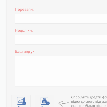
Переваги:
Недоліки:
Ваш відгук:
Спробуйте додати фо
відео до свого відгука
став ще більш цікав