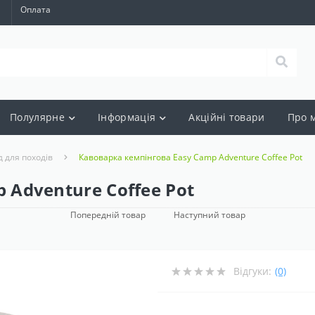
а
Оплата
Полулярне
Інформація
Акцiйнi товари
Про 
д для походів
Кавоварка кемпінгова Easy Camp Adventure Coffee Pot
 Adventure Coffee Pot
Попередній товар
Наступний товар
Відгуки:
(0)