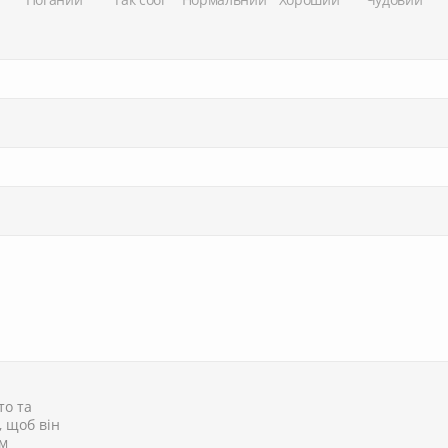
то та
, щоб він
им