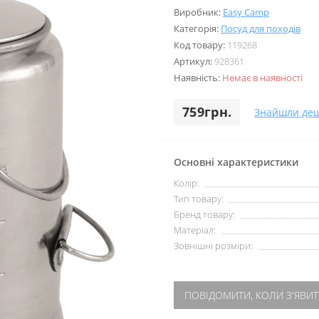
Виробник:
Easy Camp
Категорія:
Посуд для походів
Код товару:
119268
Артикул:
928361
Наявність:
Немає в наявності
759грн.
Знайшли де
Основні характеристики
Колір:
Тип товару:
Бренд товару:
Матеріал:
Зовнішні розміри:
ПОВІДОМИТИ, КОЛИ З'ЯВИТ