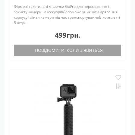
Фірмові текстильні мішечки GoPro для перевезення і
захисту камери і аксесуарівДопоможе уникнути дряпання
корпусу і лінзи камери під час транспортуванняВ комплекті
5 штук..
499грн.
ПОВІДОМИТИ, КОЛИ З'ЯВИТЬСЯ