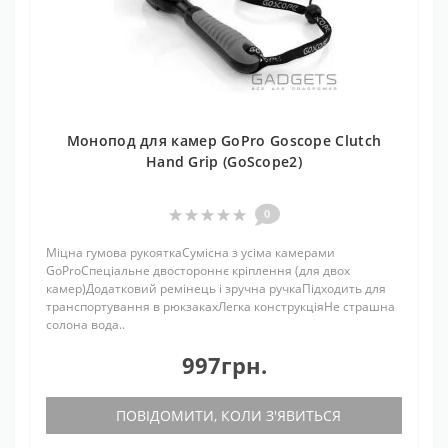
Монопод для камер GoPro Goscope Clutch
Hand Grip (GoScope2)
0
Міцна гумова рукояткаСумісна з усіма камерами
GoProСпеціальне двостороннє кріплення (для двох
камер)Додатковий ремінець і зручна ручкаПідходить для
транспортування в рюкзакахЛегка конструкціяНе страшна
солона вода..
997грн.
ПОВІДОМИТИ, КОЛИ З'ЯВИТЬСЯ