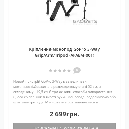
Кріплення-монопод GoPro 3-Way
Grip/Arm/Tripod (AFAEM-001)
0
Новий пристрій GoPro 3-Way має величезні
можливості.Довжина в розкладеному стані 52 см, в
складеному - 19,5 см.Є три основні способи використання
цього кріплення: в якості ручки-монопода, подовжувача або
штатива-трипода. Міні-штатив розташовується в ..
2 699грн.
ПОВІДОМИТИ, КОЛИ З'ЯВИТЬСЯ