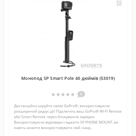
Монопод SP Smart Pole 40 дюймів (53019)
0
Дистанційно керуйте своїм GoPro®, використовуючи
розширений радіус дії! Підключіть ваш GoPro® Wi-Fi Remote
або Smart Remote через блокування зарядки.
Використовуючи відповідні гаджети SP PHONE MOUNT, ви
навіть можете використовувати свій смар..