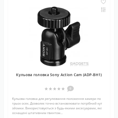
Кульова головка Sony Action Cam (ADP-BH1)
0
Кульова головка для регулювання положення камери по
трьох осях. Дозволяє точно встановлювати потрібний кут
зйомки. Використовується з будь-якими аксесуарами, які
оснащені штативним гвинтом...