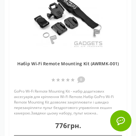
Набір Wi-Fi Remote Mounting Kit (AWRMK-001)
0
GoPro Wi-Fi Remote Mounting Kit - набір додаткових
аксесуарів для кріплення Wi-Fi Remote.Набір GoPro Wi-Fi
Remote Mounting Kit дозволяє закріплювати і швидко
перезакріпляти пульт бездротового управління екшин
камерою.Завдяки цьому набору, пульт можна..
776грн.