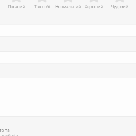
Поганий
Так собі
Нормальний
Хороший
Чудовий
то та
, щоб він