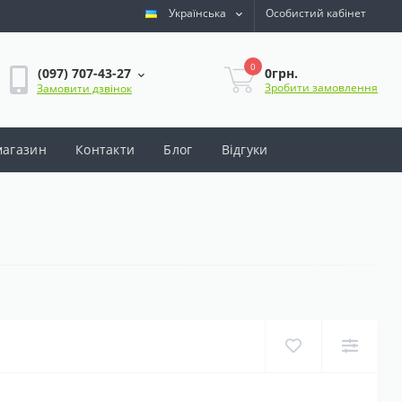
Українська
Особистий кабінет
0
0грн.
(097) 707-43-27
Зробити замовлення
Замовити дзвінок
магазин
Контакти
Блог
Відгуки