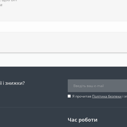
им
ї і знижки?
Я прочитав
Політика безпеки
і 
Час роботи