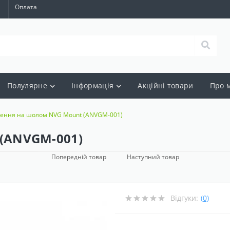
а
Оплата
Полулярне
Інформація
Акцiйнi товари
Про 
лення на шолом NVG Mount (ANVGM-001)
 (ANVGM-001)
Попередній товар
Наступний товар
Відгуки:
(0)