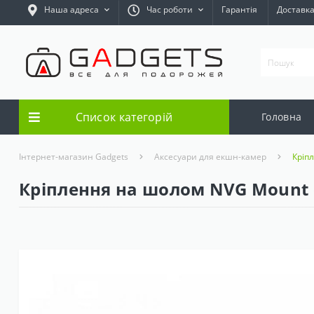
Наша адреса
Час роботи
Гарантія
Доставк
Список категорій
Головна
Інтернет-магазин Gadgets
Аксесуари для екшн-камер
Кріп
Кріплення на шолом NVG Mount