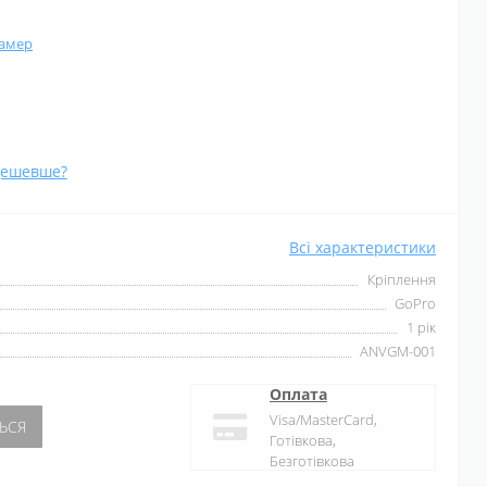
камер
дешевше?
Всі характеристики
Кріплення
GoPro
1 рік
ANVGM-001
Оплата
Visa/MasterCard,
ЬСЯ
Готівкова,
Безготівкова