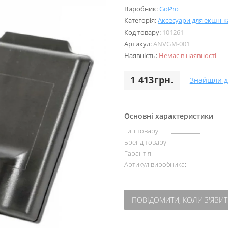
Виробник:
GoPro
Категорія:
Аксесуари для екшн-
Код товару:
101261
Артикул:
ANVGM-001
Наявність:
Немає в наявності
1 413грн.
Знайшли 
Основні характеристики
Тип товару:
Бренд товару:
Гарантія:
Артикул виробника:
ПОВІДОМИТИ, КОЛИ З'ЯВИТ