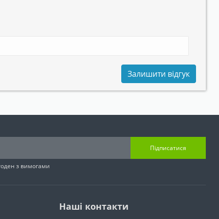
Залишити відгук
Підписатися
згоден з вимогами
Наші контакти