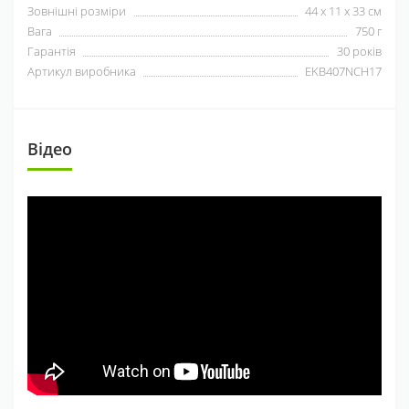
Зовнішні розміри
44 x 11 x 33 см
Вага
750 г
Гарантія
30 років
Артикул виробника
EKB407NCH17
Відео