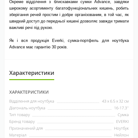
Окреме відділення з блискавками сумки Advance, завдяки
широкому асортименту багатофункціональних кишень, робить
зберігання речей простим і добре організованим, в той час, як
швидкий доступ до передньої кишені дозволяє завжди тримати
важливі речі під рукою.
Як і вся продукція Everki, сумка-портфель для ноутбука
Advance має гарантію 30 років.
Характеристики
ХАРАКТЕРИСТИКИ
Відділення для ноутбука
43 x 6.5 x 32 см
Діагональ ноутбука
16-17.3''
Тип товару
Сумка
Бренд товару
EVERKI
Призначений для
Ноутбук
Матеріал
Нейлон