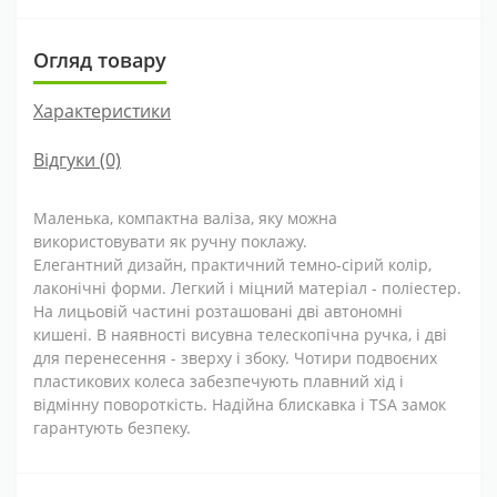
Огляд товару
Характеристики
Відгуки (0)
Маленька, компактна валіза, яку можна
використовувати як ручну поклажу.
Елегантний дизайн, практичний темно-сірий колір,
лаконічні форми. Легкий і міцний матеріал - поліестер.
На лицьовій частині розташовані дві автономні
кишені. В наявності висувна телескопічна ручка, і дві
для перенесення - зверху і збоку. Чотири подвоєних
пластикових колеса забезпечують плавний хід і
відмінну повороткість. Надійна блискавка і TSA замок
гарантують безпеку.