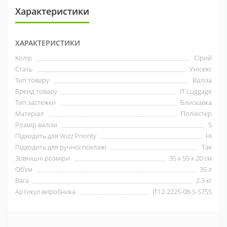
Характеристики
ХАРАКТЕРИСТИКИ
Колір
Сірий
Стать
Унісекс
Тип товару
Валіза
Бренд товару
IT Luggage
Тип застежки
Блискавка
Матеріал
Поліестер
Розмір валізи
S
Підходить для Wizz Priority
Ні
Підходить для ручної поклажі
Так
Зовнішні розміри
35 х 55 х 20 см
Об'єм
35 л
Вага
2.3 кг
Артикул виробника
IT12-2225-08-S-S755