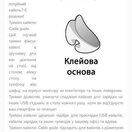
потрібний
кабель? Є
рішення!
Тримач кабелю
Cable guide.
Цей гнучкий
тримач фіксує
кабелі в
зручному для
вас діапазоні
на столі, під
столом, збоку
столу, на
тумбочці або
шафці, на корпусі монітору чи комп'ютера та інших поверхнях.
Тримач
дозволяє уникнути спадання кабелю для зарядки чи
інших USB-з'єднань зі столу кожного разу, коли ви від'єднуєте
ваш смартфон чи планшет.
Тримач кабелю ідеально підійде для прокладки USB-кабелів,
кабелів зарядки та інших проводів у вашому офісі та вдома.
Тримач кабелю Cable guide підходить для кабелів з діаметром