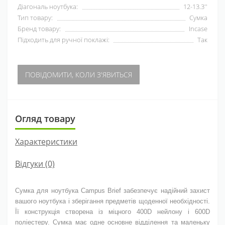
Діагональ ноутбука:
12-13.3''
Тип товару:
Сумка
Бренд товару:
Incase
Підходить для ручної поклажі:
Так
ПОВІДОМИТИ, КОЛИ З'ЯВИТЬСЯ
Огляд товару
Характеристики
Відгуки (0)
Сумка для ноутбука Campus Brief забезпечує надійний захист
вашого ноутбука і зберігання предметів щоденної необхідності.
Її конструкція створена із міцного 400D нейлону і 600D
поліестеру. Сумка має одне основне відділення та маленьку