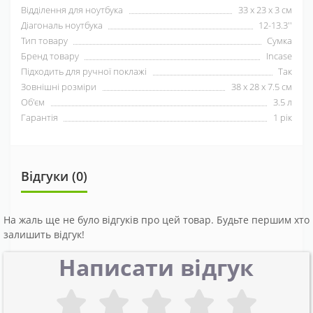
Відділення для ноутбука
33 x 23 x 3 см
Діагональ ноутбука
12-13.3''
Тип товару
Сумка
Бренд товару
Incase
Підходить для ручної поклажі
Так
Зовнішні розміри
38 x 28 x 7.5 см
Об'єм
3.5 л
Гарантія
1 рік
Відгуки (0)
На жаль ще не було відгуків про цей товар. Будьте першим хто
залишить відгук!
Написати відгук