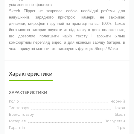
усіх зовнішніх факторів.
Skech Flipper не закриває собою необхідні роз'єми для
навушників, зарядного пристрою, камери, не закриває
динаміки, мікрофон і зручний на практиці на всі 100%. Також
його можна використовувати як підставку в двох положеннях,
що дозволяє полегшити набір тексту і зробити більш
комфортним перегляд відео, а для економії заряду батареї, в
чохлі присутні магніти, які виконують функцію Sleep / Wake.
Характеристики
ХАРАКТЕРИСТИКИ
Колір
Чорний
Тип товару
Чохол
Бренд товару
Skech
Матеріал
Поліуретан
Гарантія
1 рік