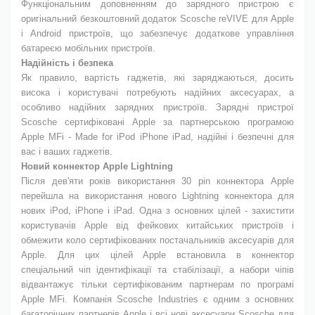
Функціональним доповненням до зарядного пристрою є
оригінальний безкоштовний додаток Scosche reVIVE для Apple
і Android пристроїв, що забезпечує додаткове управління
батареєю мобільних пристроїв.
Надійність і безпека
Як правило, вартість гаджетів, які заряджаються, досить
висока і користувачі потребують надійних аксесуарах, а
особливо надійних зарядних пристроїв. Зарядні пристрої
Scosche сертифіковані Apple за партнерською програмою
Apple MFi - Made for iPod iPhone iPad, надійні і безпечні для
вас і ваших гаджетів.
Новий коннектор Apple Lightning
Після дев'яти років використання 30 pin коннектора Apple
перейшла на використання нового Lightning коннектора для
нових iPod, iPhone і iPad. Одна з основних цілей - захистити
користувачів Apple від фейкових китайських пристроїв і
обмежити коло сертифікованих постачальників аксесуарів для
Apple. Для цих цілей Apple встановила в коннектор
спеціальний чіп ідентифікації та стабілізації, а набори чіпів
відвантажує тільки сертифікованим партнерам по програмі
Apple MFi. Компанія Scosche Industries є одним з основних
багаторічних партнерів Apple і всі нові аксесуари Scosche для