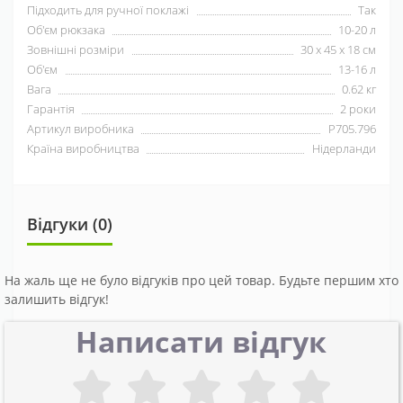
Підходить для ручної поклажі
Так
Об'єм рюкзака
10-20 л
Зовнішні розміри
30 x 45 x 18 см
Об'єм
13-16 л
Вага
0.62 кг
Гарантія
2 роки
Артикул виробника
P705.796
Країна виробництва
Нідерланди
Відгуки (0)
На жаль ще не було відгуків про цей товар. Будьте першим хто
залишить відгук!
Написати відгук