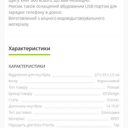
одягу, книг або всього, що вам необхідно.
Рюкзак також оснащений вбудованим USB-портом для
зарядки телефону в дорозі.
Виготовлений з міцного водовідштовхувального
матеріалу.
Характеристики
ХАРАКТЕРИСТИКИ
Відділення для ноутбука
27 x 33 x 2.5 см
Колір
Коричневий
Тип товару
Рюкзак
Бренд товару
XD Design
Стать
Унісекс
Діагональ ноутбука
14-15.6"
Тип застежки
Блискавка
Матеріал
RPET
Підходить для Wizz Priority
Так