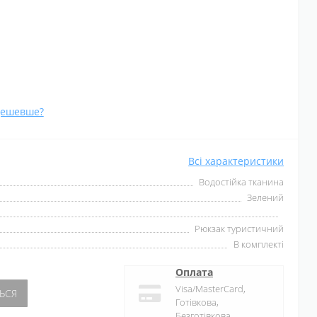
дешевше?
Всі характеристики
Водостійка тканина
Зелений
Рюкзак туристичний
В комплекті
Оплата
Visa/MasterCard,
ЬСЯ
Готівкова,
Безготівкова