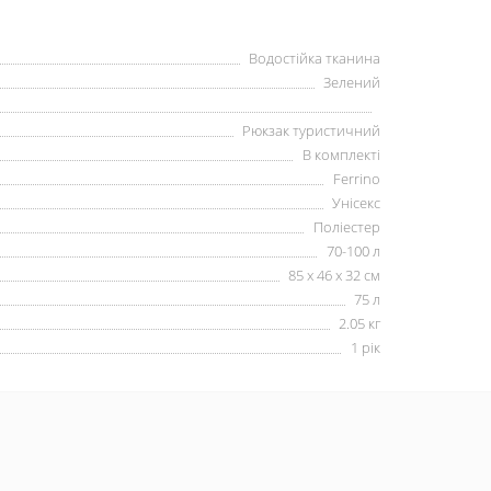
Водостійка тканина
Зелений
Рюкзак туристичний
В комплекті
Ferrino
Унісекс
Поліестер
70-100 л
85 х 46 х 32 см
75 л
2.05 кг
1 рік