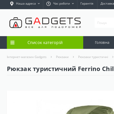
Наша адреса
Час роботи
Гарантія
Доставк
Список категорій
Головна
Інтернет-магазин Gadgets
Рюкзаки
Рюкзаки туристичні
Рюкзак туристичний Ferrino Chil