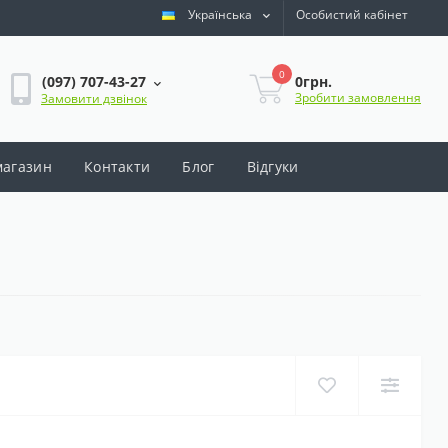
Українська
Особистий кабінет
0
0грн.
(097) 707-43-27
Зробити замовлення
Замовити дзвінок
магазин
Контакти
Блог
Відгуки