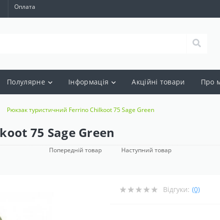
а
Оплата
Полулярне
Інформація
Акцiйнi товари
Про 
Рюкзак туристичний Ferrino Chilkoot 75 Sage Green
koot 75 Sage Green
Попередній товар
Наступний товар
Відгуки:
(0)