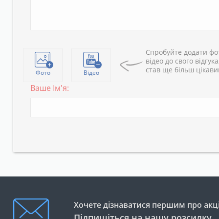
Спробуйте додати фо
відео до свого відгука
став ще більш цікав
Фото
Відео
Ваше Ім'я:
Хочете дізнаватися першим про акці
Підпишіться на нашу розсилку