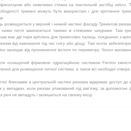
фіксатором або невеликих стяжок на текстильній застібці velcro. 
бхідності тримачі можуть бути використані і для кріплення тре
ць
ць розміщуються у верхній і нижній частині фасаду Трекінгові рюкза
 нижні петлі замінюються такими ж стяжними шнурами. Такі трим
зак має дві пари кріплень для трекінгових палиць, поєднаних з крі
юкзак від намокання під час снігу або дощу. Такі чохли забезпечу
ійно захищає від проникнення вологи по периметру. Чохол заховани
ути оснащений фірмовою гідратаційною системою Ferrino ємніст
ення для розміщення питної системи, а також всі необхідні отвори і
глої блискавки в центральній частині рюкзака відкриває доступ до
ж у випадках, коли рюкзак упакований під зав'язку, за допомогою
і речі не випадуть і залишаться на своєму місці.