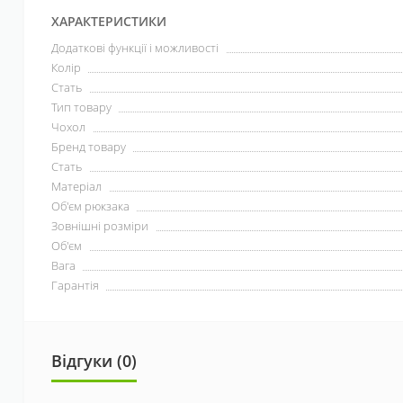
ХАРАКТЕРИСТИКИ
Додаткові функції і можливості
Колір
Стать
Тип товару
Чохол
Бренд товару
Стать
Матеріал
Об'єм рюкзака
Зовнішні розміри
Об'єм
Вага
Гарантія
Відгуки (0)