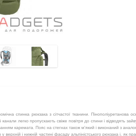
омічна спинка рюкзака з сітчастої тканини. Пінополіуретанова ос
ні канали легко пропускають свіже повітря до спини і відводять зай
анням каремата. Пояс на стегнах також м'який і виконаний з аналог
у верхній і нижній частині фасаду альпіністського рюкзака і, як п