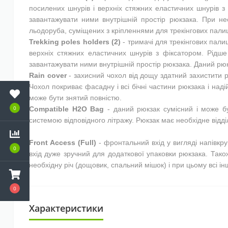
посилених шнурів і верхніх стяжних еластичних шнурів з 
завантажувати ними внутрішній простір рюкзака. При нео
льодоруба, суміщених з кріпленнями для трекінгових пали
Trekking poles holders (2)
- тримачі для трекінгових пали
верхніх стяжних еластичних шнурів з фіксатором. Рідше
завантажувати ними внутрішній простір рюкзака. Даний рюк
Rain cover
- захисний чохол від дощу здатний захистити р
Чохол покриває фасадну і всі бічні частини рюкзака і над
може бути знятий повністю.
0
Compatible H2O Bag
- даний рюкзак сумісний і може б
системою відповідного літражу. Рюкзак має необхідне відділ
Front Access (Full)
- фронтальний вхід у вигляді напівкру
0
вхід дуже зручний для додаткової упаковки рюкзака. Тако
необхідну річ (дощовик, спальний мішок) і при цьому всі інш
0
Характеристики