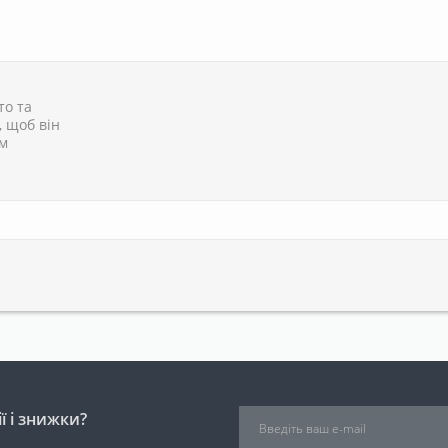
то та
, щоб він
им
ї і знижки?