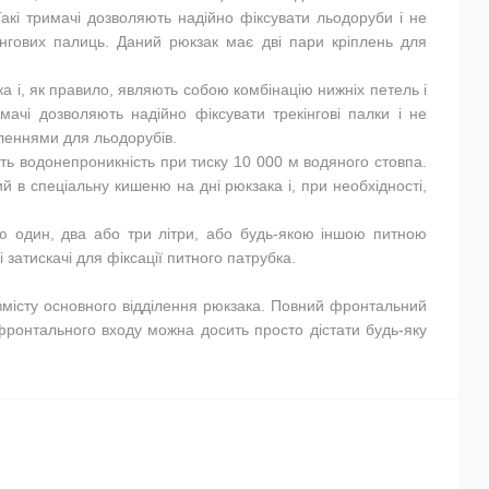
Такі тримачі дозволяють надійно фіксувати льодоруби і не
кінгових палиць. Даний рюкзак має дві пари кріплень для
ка і, як правило, являють собою комбінацію нижніх петель і
ачі дозволяють надійно фіксувати трекінгові палки і не
пленнями для льодорубів.
ють водонепроникність при тиску 10 000 м водяного стовпа.
й в спеціальну кишеню на дні рюкзака і, при необхідності,
ю один, два або три літри, або будь-якою іншою питною
 затискачі для фіксації питного патрубка.
 вмісту основного відділення рюкзака. Повний фронтальний
 фронтального входу можна досить просто дістати будь-яку