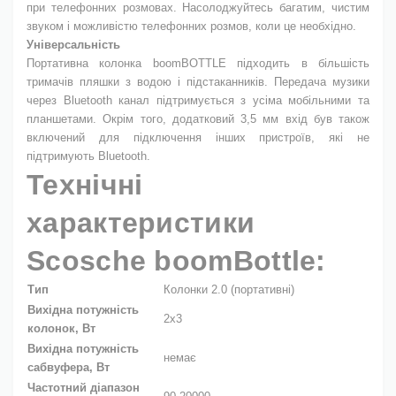
при телефонних розмовах. Насолоджуйтесь багатим, чистим
звуком і можливістю телефонних розмов, коли це необхідно.
Універсальність
Портативна колонка boomBOTTLE підходить в більшість
тримачів пляшки з водою і підстаканників. Передача музики
через Bluetooth канал підтримується з усіма мобільними та
планшетами. Окрім того, додатковий 3,5 мм вхід був також
включений для підключення інших пристроїв, які не
підтримують Bluetooth.
Технічні
характеристики
Scosche boomBottle:
Тип
Колонки 2.0 (портативні)
Вихідна потужність
2x3
колонок, Вт
Вихідна потужність
немає
сабвуфера, Вт
Частотний діапазон