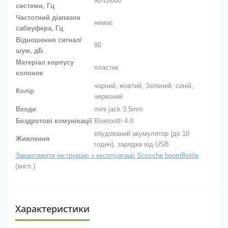
90-20000
системи, Гц
Частотний діапазон
немає
сабвуфера, Гц
Відношення сигнал/
80
шум, дБ
Матеріал корпусу
пластик
колонок
чорний, жовтий, Зелений, синій,
Колір
червоний
Входи
mini jack 3.5mm
Бездротові комунікації
Bluetooth 4.0
вбудований акумулятор (до 10
Живлення
годин), зарядка від USB
Завантажити інструкцію з експлуатації Scosche boomBottle
(англ.)
Характеристики