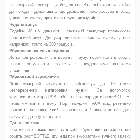
на відкритий простір. Ця бездротова Bluetooth колонка стійка
до негоди і дуже міцна, що дозволяє прослуховувати Вашу
улюблену музику практично в будь-якому місці.
Чудовий звук
Подвійні 40 мм динаміки і пасивний сабвуфер продукують
вражаючий звук. Дифузор динаміка посилає музику у всіх
напрямках, тобто на 360 градусів.
Вбудована панель керування
Легко контролювати відтворення, паузу, перемикати вперед /
назад, регулювати гучність з вбудованими кнопками
управління.
Вбудований акумулятор
Літій-полімерний акумулятор забезпечує до 10 годин
безперервного відтворення музики. За допомогою
комплектного мікро USB кабелю легко зарядити boomBOTTLE,
перш ніж вийти з дому. Порт зарядки і AUX вхід ретельно
прикриті клапаном, який закривається / відкривається для
захисту від пилу та вологи.
Гучний зв'язок
Цей динамік також включає в себе вбудований мікрофон, що
робить boomBOTTLE зручним при використанні гучного зв'язку