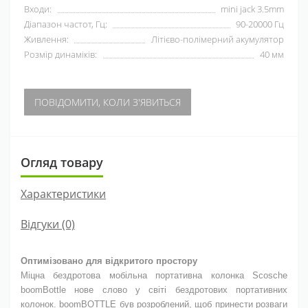
Входи:
mini jack 3.5mm
Діапазон частот, Гц:
90-20000 Гц
Живлення:
Літієво-полімерний акумулятор
Розмір динаміків:
40 мм
ПОВІДОМИТИ, КОЛИ З'ЯВИТЬСЯ
Огляд товару
Характеристики
Відгуки (0)
Оптимізовано для відкритого простору
Міцна бездротова мобільна портативна колонка Scosche
boomBottle нове слово у світі бездротових портативних
колонок. boomBOTTLE був розроблений, щоб принести розваги