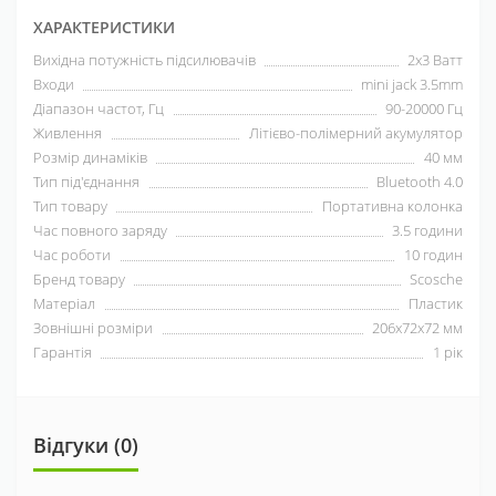
ХАРАКТЕРИСТИКИ
Вихідна потужність підсилювачів
2x3 Ватт
Входи
mini jack 3.5mm
Діапазон частот, Гц
90-20000 Гц
Живлення
Літієво-полімерний акумулятор
Розмір динаміків
40 мм
Тип під'єднання
Bluetooth 4.0
Тип товару
Портативна колонка
Час повного заряду
3.5 години
Час роботи
10 годин
Бренд товару
Scosche
Матеріал
Пластик
Зовнішні розміри
206х72х72 мм
Гарантія
1 рік
Відгуки (0)