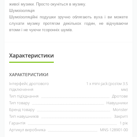
живої музики. Просто окуніться в музику.
Шумоізоляція
Шумоізоляційні подушки зручно облягають вуха і ви можете
слухати музику протягом декількох годин, не відчуваючи
втоми і не чуючи тсоронніх шумів.
Характеристики
ХАРАКТЕРИСТИКИ
Інтерфейс дротового
1 x mini-jack (роз'єм 3.5
підключення
мм)
Тип під'єднання
Дротове
Тип товару
Навушники
Бренд товару
Monster
Тип навушників
Закриті
Гарантія
1 рік
Артикул виробника
MNS-128901-00