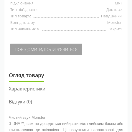
підключення:
мм)
Тип під'єднання:
Дротове
Тип товару:
Навушники
Бренд товару:
Monster
Тип навушників:
Закриті
ПОВІДОМИТИ, КОЛИ З'ЯВИТЬСЯ
Огляд товару
Характеристики
Відгуки (0)
Чистий звук Monster
З DNA™, вам не доведеться вибирати між глибоким басом або
кришталевою деталізацією. Ці навушники налаштовані для