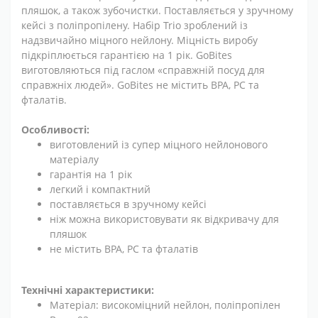
пляшок, а також зубочистки. Поставляється у зручному
кейсі з поліпропілену. Набір Trio зроблений із
надзвичайно міцного нейлону. Міцність виробу
підкріплюється гарантією на 1 рік. GoBites
виготовляються під гаслом «справжній посуд для
справжніх людей». GoBites не містить BPA, PC та
фталатів.
Особливості:
виготовлений із супер міцного нейлонового
матеріалу
гарантія на 1 рік
легкий і компактний
поставляється в зручному кейсі
ніж можна використовувати як відкривачу для
пляшок
не містить BPA, PC та фталатів
Технічні характеристики:
Матеріал: високоміцний нейлон, поліпропілен