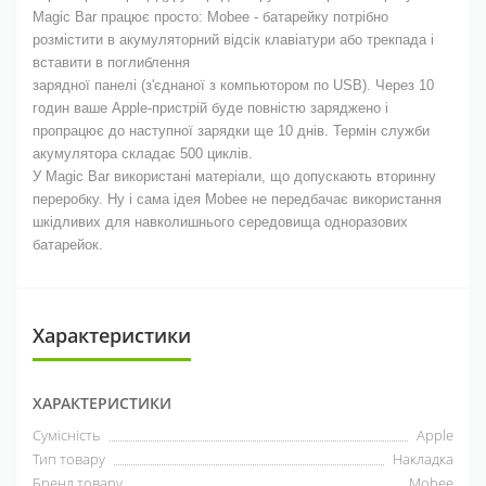
Magic Bar працює просто: Mobee - батарейку потрібно
розмістити в акумуляторний відсік клавіатури або трекпада і
вставити в поглиблення
зарядної панелі (з'єднаної з компьютором по USB). Через 10
годин ваше Apple-пристрій буде повністю заряджено і
пропрацює до наступної зарядки ще 10 днів.
Термін служби
акумулятора складає 500 циклів.
У Magic Bar використані матеріали, що допускають вторинну
переробку. Ну і сама ідея Mobee не передбачає використання
шкідливих для навколишнього середовища одноразових
батарейок.
Характеристики
ХАРАКТЕРИСТИКИ
Сумісність
Apple
Тип товару
Накладка
Бренд товару
Mobee