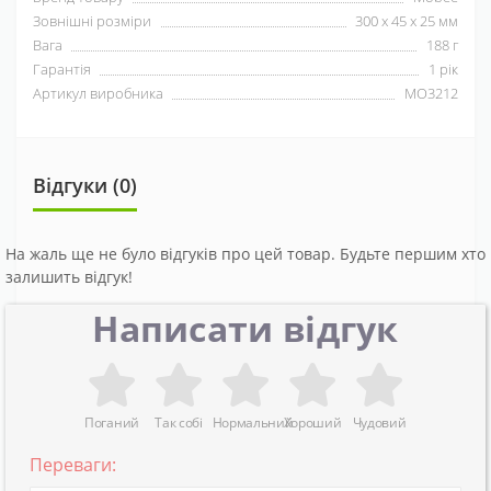
Зовнішні розміри
300 х 45 х 25 мм
Вага
188 г
Гарантія
1 рік
Артикул виробника
MO3212
Відгуки (0)
На жаль ще не було відгуків про цей товар. Будьте першим хто
залишить відгук!
Написати відгук
Поганий
Так собі
Нормальний
Хороший
Чудовий
Переваги: