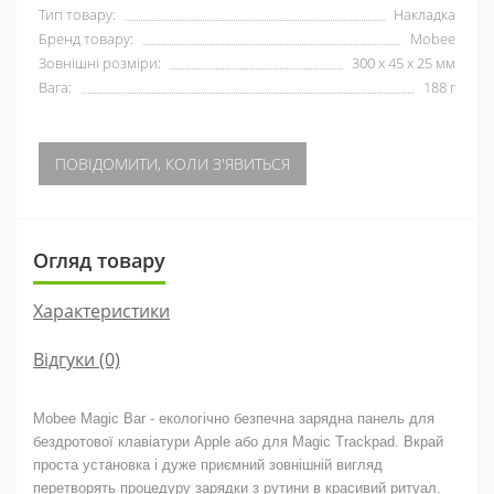
Тип товару:
Накладка
Бренд товару:
Mobee
Зовнішні розміри:
300 х 45 х 25 мм
Вага:
188 г
ПОВІДОМИТИ, КОЛИ З'ЯВИТЬСЯ
Огляд товару
Характеристики
Відгуки (0)
Mobee Magic Bar - екологічно безпечна зарядна панель для
бездротової клавіатури Apple або для Magic Trackpad. Вкрай
проста установка і дуже приємний зовнішній вигляд
перетворять процедуру зарядки з рутини в красивий ритуал.