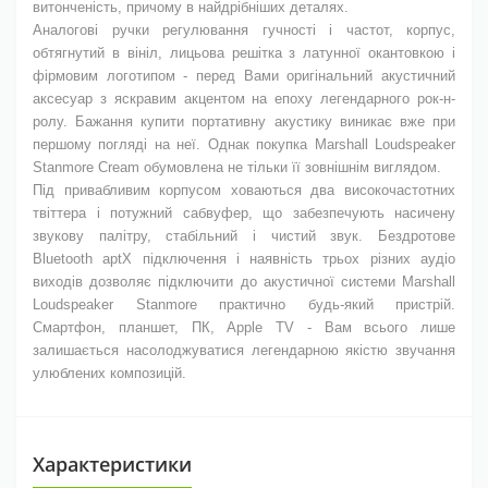
витонченість, причому в найдрібніших деталях.
Аналогові ручки регулювання гучності і частот, корпус,
обтягнутий в вініл, лицьова решітка з латунної окантовкою і
фірмовим логотипом - перед Вами оригінальний акустичний
аксесуар з яскравим акцентом на епоху легендарного рок-н-
ролу. Бажання купити портативну акустику виникає вже при
першому погляді на неї. Однак покупка Marshall Loudspeaker
Stanmore Cream обумовлена не тільки її зовнішнім виглядом.
Під привабливим корпусом ховаються два високочастотних
твіттера і потужний сабвуфер, що забезпечують насичену
звукову палітру, стабільний і чистий звук. Бездротове
Bluetooth aptX підключення і наявність трьох різних аудіо
виходів дозволяє підключити до акустичної системи Marshall
Loudspeaker Stanmore практично будь-який пристрій.
Смартфон, планшет, ПК, Apple TV - Вам всього лише
залишається насолоджуватися легендарною якістю звучання
улюблених композицій.
Характеристики