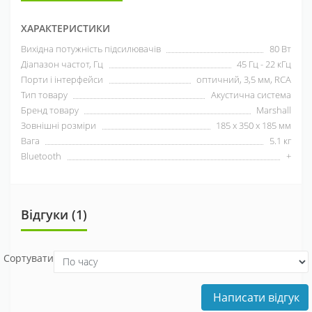
ХАРАКТЕРИСТИКИ
Вихідна потужність підсилювачів
80 Вт
Діапазон частот, Гц
45 Гц - 22 кГц
Порти і інтерфейси
оптичний, 3,5 мм, RCA
Тип товару
Акустична система
Бренд товару
Marshall
Зовнішні розміри
185 х 350 х 185 мм
Вага
5.1 кг
Bluetooth
+
Відгуки (1)
Сортувати
Написати відгук