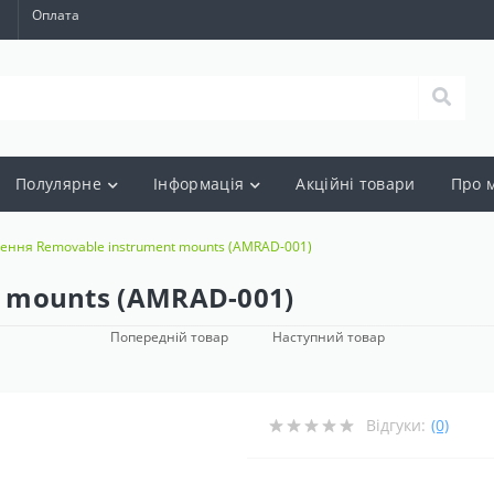
а
Оплата
Полулярне
Інформація
Акцiйнi товари
Про 
лення Removable instrument mounts (AMRAD-001)
t mounts (AMRAD-001)
Попередній товар
Наступний товар
Відгуки:
(0)