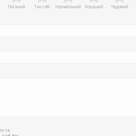
Поганий
Так собі
Нормальний
Хороший
Чудовий
то та
, щоб він