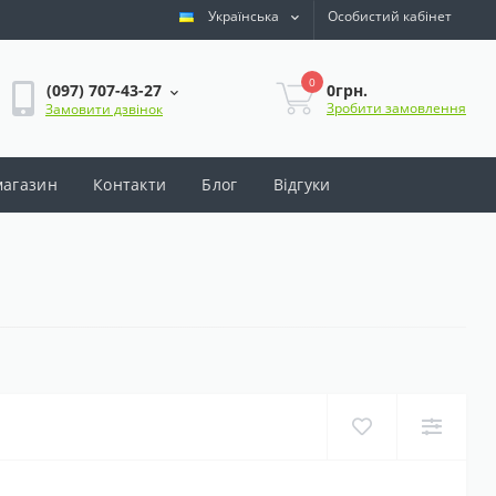
Українська
Особистий кабінет
0
0грн.
(097) 707-43-27
Зробити замовлення
Замовити дзвінок
магазин
Контакти
Блог
Відгуки