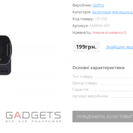
Виробник:
GoPro
Категорія:
Аксесуари для екшн-
Код товару:
101259
Артикул:
AMRAD-001
Наявність:
Немає в наявності
199грн.
Знайшли де
Основні характеристики
Тип товару:
Бренд товару:
Гарантія:
Артикул виробника:
ПОВІДОМИТИ, КОЛИ З'ЯВИТ