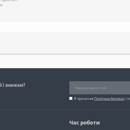
им
ї і знижки?
Я прочитав
Політика безпеки
і 
Час роботи