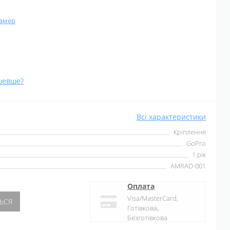
камер
шевше?
Всі характеристики
Кріплення
GoPro
1 рік
AMRAD-001
Оплата
Visa/MasterCard,
ЬСЯ
Готівкова,
Безготівкова