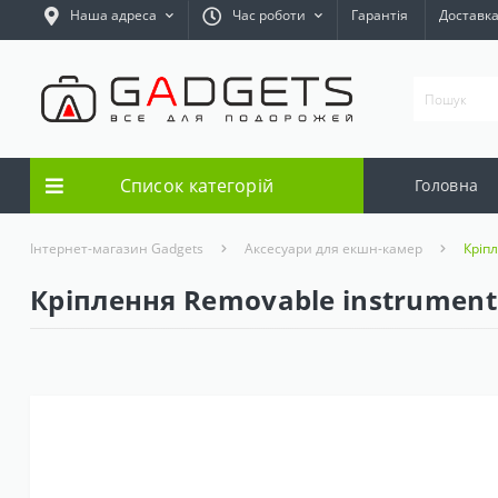
Наша адреса
Час роботи
Гарантія
Доставк
Список категорій
Головна
Інтернет-магазин Gadgets
Аксесуари для екшн-камер
Кріп
Кріплення Removable instrumen