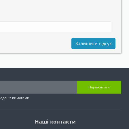
Залишити відгук
Підписатися
згоден з вимогами
Наші контакти