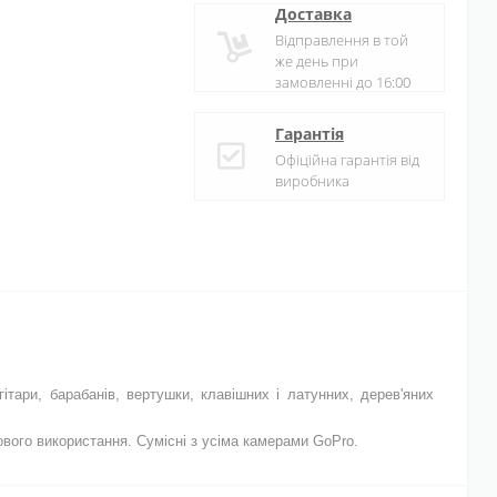
Доставка
Відправлення в той
же день при
замовленні до 16:00
Гарантія
Офіційна гарантія від
виробника
тари, барабанів, вертушки, клавішних і латунних, дерев'яних
ового використання. Сумісні з усіма камерами GoPro.