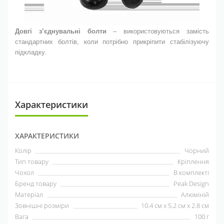
Довгі з’єднувальні болти
– використовуються замість
стандартних болтів, коли потрібно прикріпити стабілізуючу
підкладку.
Характеристики
ХАРАКТЕРИСТИКИ
Колір
Чорний
Тип товару
Кріплення
Чохол
В комплекті
Бренд товару
Peak Design
Матеріал
Алюміній
Зовнішні розміри
10.4 см х 5.2 см х 2.8 см
Вага
100 г