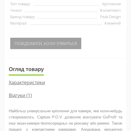
Тип товару:
Кріплення
Чохол:
В комплекті
Бренд товару:
Peak Design
Матеріал:
Алюміній
ПОВІДОМИТИ, КОЛИ З'ЯВИТЬСЯ
Огляд товару
Характеристики
Відгуки (1)
Найбільш універсальне кріплення для камери, яке коли-небудь
створювалось. Capture P.O.V. дозволяє монтувати GoPro® та
інші екшн-камери безпосередньо на рюкзаку або ремені. Також
працює з компактними камерами. Анодована механічно