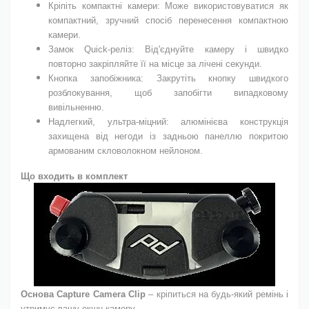
Кріпіть компактні камери: Може використовуватися як
компактний, зручний спосіб перенесення компактною
камери.
Замок Quick-реліз: Від'єднуйте камеру і швидко
повторно закріпляйте її на місце за лічені секунди.
Кнопка запобіжника: Закрутіть кнопку швидкого
розблокування, щоб запобігти випадковому
вивільненню.
Надлегкий, ультра-міцний: алюмінієва конструкція
захищена від негоди із задньою панеллю покритою
армованим скловолокном нейлоном.
Що входить в комплект
Основа
Capture Camera Clip
– кріпиться на будь-який ремінь і
утримує вашу екшн-камеру.