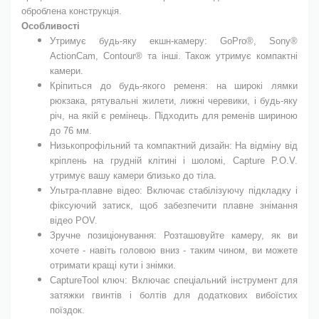
оброблена конструкція.
Особливості
Утримує будь-яку екшн-камеру: GoPro®, Sony®
ActionCam, Contour® та інші. Також утримує компактні
камери.
Кріпиться до будь-якого ременя: на широкі лямки
рюкзака, рятувальні жилети, лижні черевики, і будь-яку
річ, на якій є ремінець. Підходить для ременів шириною
до 76 мм.
Низькопрофільний та компактний дизайн: На відміну від
кріплень на грудній клітині і шоломі, Capture P.O.V.
утримує вашу камери близько до тіла.
Ультра-плавне відео: Включає стабілізуючу підкладку і
фіксуючий затиск, щоб забезпечити плавне знімання
відео POV.
Зручне позиціонування: Розташовуйте камеру, як ви
хочете - навіть головою вниз - таким чином, ви можете
отримати кращі кути і знімки.
CaptureTool ключ: Включає спеціальний інструмент для
затяжки гвинтів і болтів для додаткових вибоїстих
поїздок.