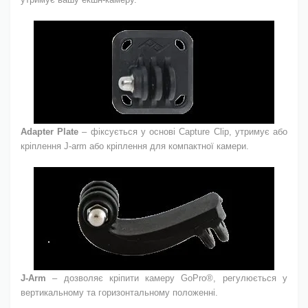
Adapter Plate
– фіксується у основі Capture Clip, утримує або
кріплення J-arm або кріплення для компактної камери.
J-Arm
– дозволяє кріпити камеру GoPro®, регулюється у
вертикальному та горизонтальному положенні.