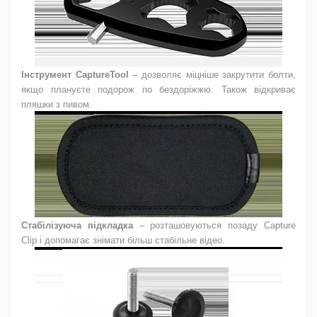
Інструмент CaptureTool
– дозволяє міцніше закрутити болти,
якщо плануєте подорож по бездоріжжю. Також відкриває
пляшки з пивом.
Стабілізуюча підкладка
– розташовуються позаду Capture
Clip і допомагає знімати більш стабільне відео.