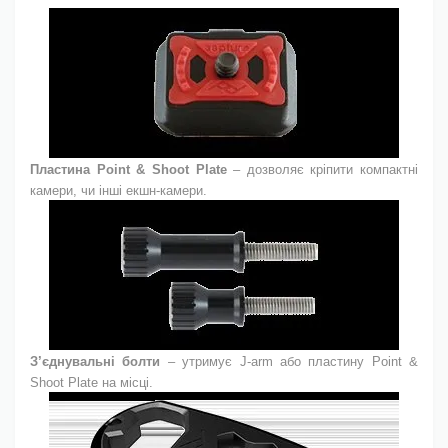
Пластина Point & Shoot Plate
– дозволяє кріпити компактні
камери, чи інші екшн-камери.
З’єднувальні болти
– утримує J-arm або пластину Point &
Shoot Plate на місці.