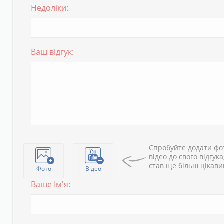
Недоліки:
Ваш відгук:
Спробуйте додати фо
відео до свого відгука
став ще більш цікав
Фото
Відео
Ваше Ім'я: