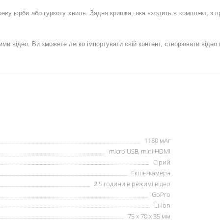
 реву юрби або гуркоту хвиль. Задня кришка, яка входить в комплект, з 
и відео. Ви зможете легко імпортувати свій контент, створювати відео в 
1180 мАг
micro USB, mini HDMI
Сірий
Екшн-камера
2.5 години в режимі відео
GoPro
Li-Ion
75 х 70 х 35 мм