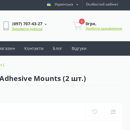
Українська
Особистий кабінет
0
0грн.
(097) 707-43-27
Зробити замовлення
Замовити дзвінок
магазин
Контакти
Блог
Відгуки
т.)
Adhesive Mounts (2 шт.)