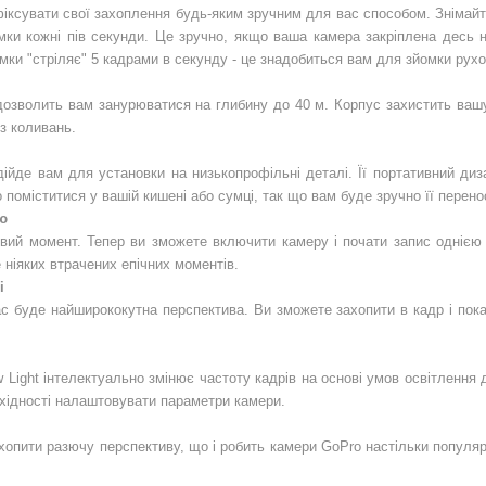
іксувати свої захоплення будь-яким зручним для вас способом. Знімайт
імки кожні пів секунди. Це зручно, якщо ваша камера закріплена десь н
ки "стріляє" 5 кадрами в секунду - це знадобиться вам для зйомки рухом
зволить вам занурюватися на глибину до 40 м. Корпус захистить вашу 
з коливань.
дійде вам для установки на низькопрофільні деталі. Її портативний ди
поміститися у вашій кишені або сумці, так що вам буде зручно її перено
ою
ий момент. Тепер ви зможете включити камеру і почати запис однією кн
 ніяких втрачених епічних моментів.
і
 буде найширококутна перспектива. Ви зможете захопити в кадр і пока
Light інтелектуально змінює частоту кадрів на основі умов освітлення
хідності налаштовувати параметри камери.
опити разючу перспективу, що і робить камери GoPro настільки популярн