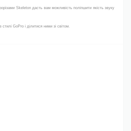
прорізами Skeleton дасть вам можливість поліпшити якість звуку
стилі GoPro і ділитися ними зі світом.