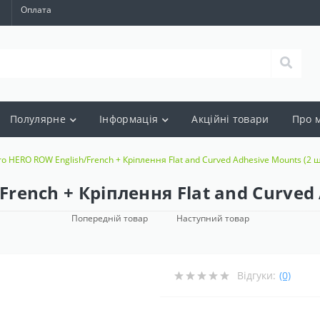
а
Оплата
Полулярне
Інформація
Акцiйнi товари
Про 
 HERO ROW English/French + Кріплення Flat and Curved Adhesive Mounts (2 ш
rench + Кріплення Flat and Curved 
Попередній товар
Наступний товар
Відгуки:
(0)