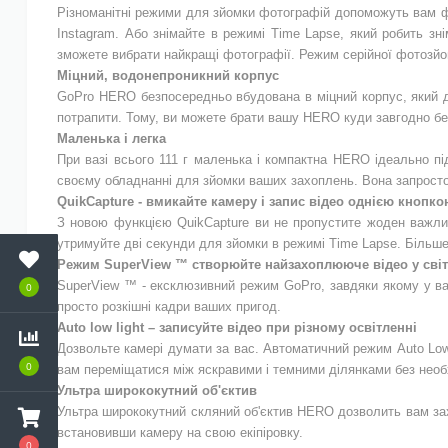
Різноманітні режими для зйомки фотографій допоможуть вам ф
Instagram. Або знімайте в режимі Time Lapse, який робить зн
зможете вибрати найкращі фотографії. Режим серійної фотозйом
Міцний, водонепроникний корпус
GoPrо HERO безпосередньо вбудована в міцний корпус, який до
потрапити. Тому, ви можете брати вашу HERO куди завгодно бе
Маленька і легка
При вазі всього 111 г маленька і компактна HERO ідеально пі
своєму обладнанні для зйомки ваших захоплень. Вона запросто 
QuikCapture - вмикайте камеру і запис відео однією кнопк
З новою функцією QuikCapture ви не пропустите жоден важлив
утримуйте дві секунди для зйомки в режимі Time Lapse. Більше
Режим SuperView ™ створюйте найзахоплююче відео у світ
SuperView ™ - ексклюзивний режим GoPro, завдяки якому у вас
0
просто розкішні кадри ваших пригод.
Auto low light – записуйте відео при різному освітленні
Дозвольте камері думати за вас. Автоматичний режим Auto Low 
0
вам переміщатися між яскравими і темними ділянками без необ
Ультра ширококутний об'єктив
Ультра ширококутний скляний об'єктив HERO дозволить вам зах
встановивши камеру на свою екіпіровку.
0