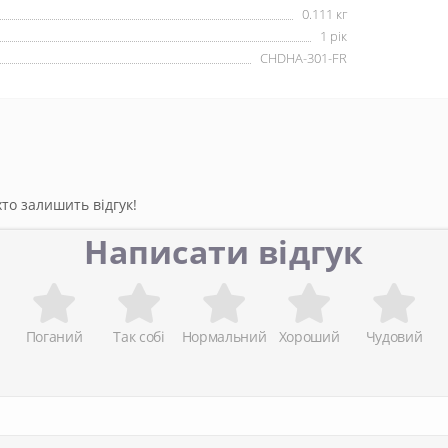
0.111 кг
1 рік
CHDHA-301-FR
то залишить відгук!
Написати відгук
Поганий
Так собі
Нормальний
Хороший
Чудовий