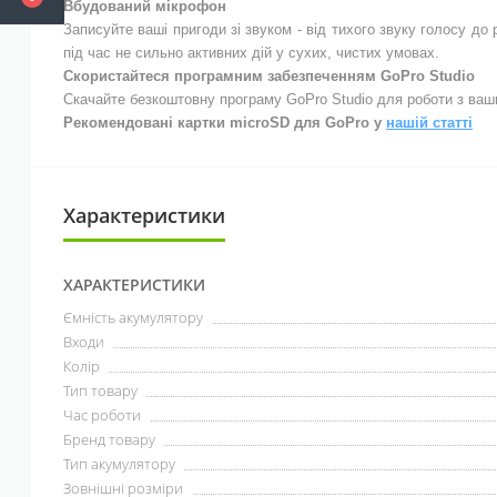
Вбудований мікрофон
Записуйте ваші пригоди зі звуком - від тихого звуку голосу до
під
час не сильно активних дій у сухих, чистих умовах.
Скористайтеся програмним забезпеченням GoPro Studio
Скачайте безкоштовну програму GoPro Studio для роботи з вашим
Рекомендовані картки microSD для GoPro у
нашій статті
Характеристики
ХАРАКТЕРИСТИКИ
Ємність акумулятору
Входи
Колір
Тип товару
Час роботи
Бренд товару
Тип акумулятору
Зовнішні розміри