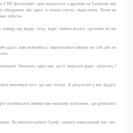
е 5 МП фотографії, щоб поділитися з друзями на Facebook або
а обладнанні або одязі, а кнопка спуску недоступна. Потім ви
их об'єктів.
камеру від бруду, піску, води і майже всього, що може на неї
зайн дасть вам можливість закріплювати камеру на собі або на
сити.
опкою! Натисніть один раз, що б записати відео; натисніть і
зати максимум того, що вас оточує. В результаті у вас будуть
 для оптимальної зйомки при низькому освітленні, що дозволить
ими. Ви зможете робити Селфі і знімати навколишній вас світ,