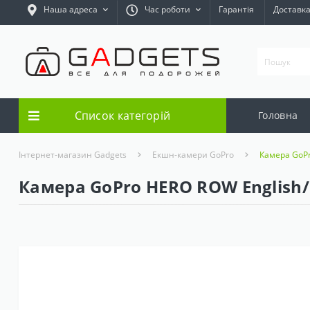
Наша адреса
Час роботи
Гарантія
Доставк
Список категорій
Головна
Інтернет-магазин Gadgets
Екшн-камери GoPro
Камера GoPro
Камера GoPro HERO ROW English/F