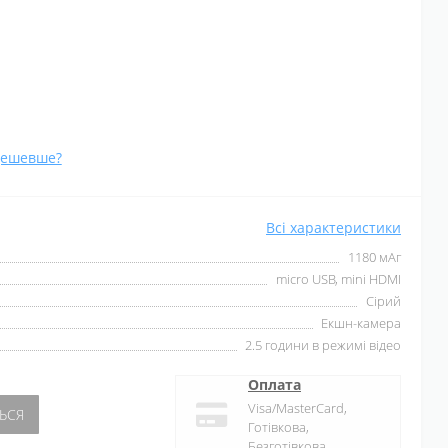
дешевше?
Всі характеристики
1180 мАг
micro USB, mini HDMI
Сірий
Екшн-камера
2.5 години в режимі відео
Оплата
Visa/MasterCard,
ЬСЯ
Готівкова,
Безготівкова