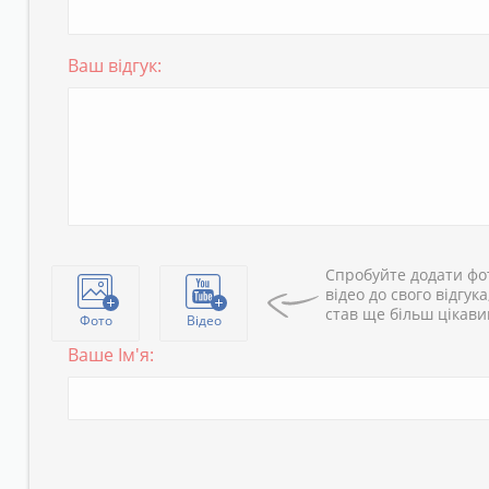
Ваш відгук:
Спробуйте додати фо
відео до свого відгука
став ще більш цікав
Фото
Відео
Ваше Ім'я: