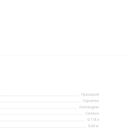
Прозорий
Горнятко
Humangear
Силікон
0.118 л
0.04 кг