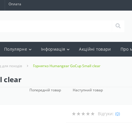
а
Оплата
Полулярне
Інформація
Акцiйнi товари
Про 
д для походів
Горнятко Humangear GoCup Small clear
 clear
Попередній товар
Наступний товар
Відгуки:
(0)