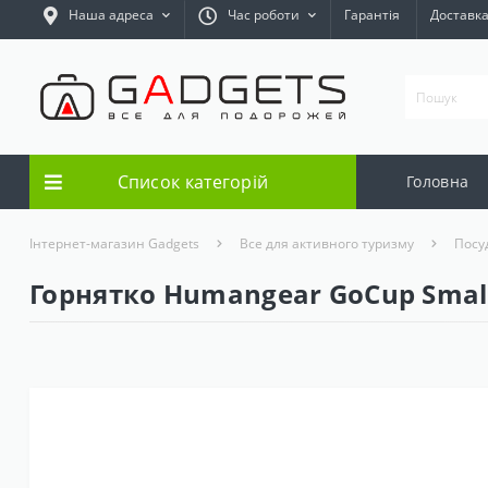
Наша адреса
Час роботи
Гарантія
Доставк
Список категорій
Головна
Інтернет-магазин Gadgets
Все для активного туризму
Посу
Горнятко Humangear GoCup Small