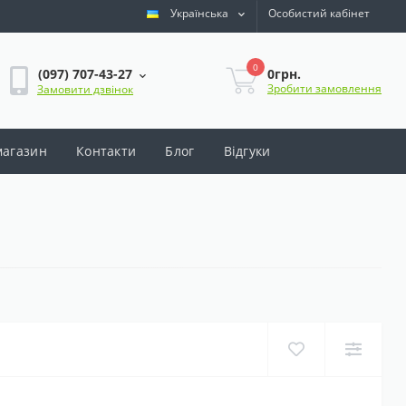
Українська
Особистий кабінет
0
0грн.
(097) 707-43-27
Зробити замовлення
Замовити дзвінок
магазин
Контакти
Блог
Відгуки