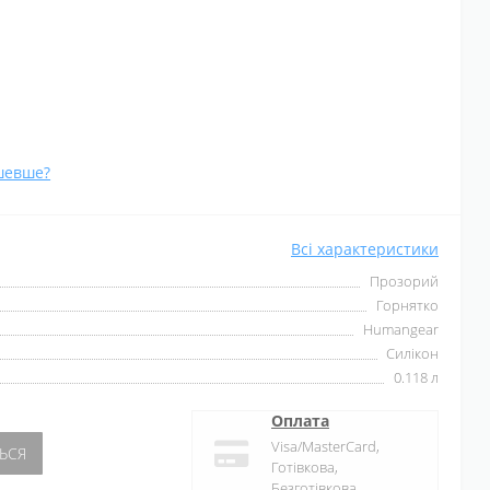
шевше?
Всі характеристики
Прозорий
Горнятко
Humangear
Силікон
0.118 л
Оплата
Visa/MasterCard,
ЬСЯ
Готівкова,
Безготівкова