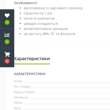
Особливості:
виготовлене із харчового силікону
гарантія на 1 рік
легке й компактне
0
швидко складається
вкомплектоване кришкою
не містить BPA, PC та фталатів
0
Характеристики
0
ХАРАКТЕРИСТИКИ
Колір
Тип товару
Бренд товару
Матеріал
Об'єм
Вага