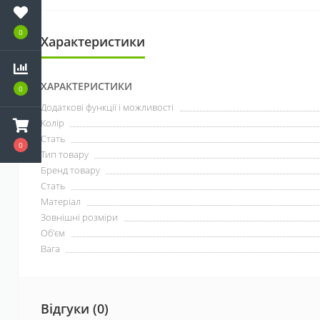
0
Характеристики
ХАРАКТЕРИСТИКИ
0
Додаткові функції і можливості
Колір
Стать
0
Тип товару
Бренд товару
Стать
Матеріал
Зовнішні розміри
Об'єм
Вага
Відгуки (0)