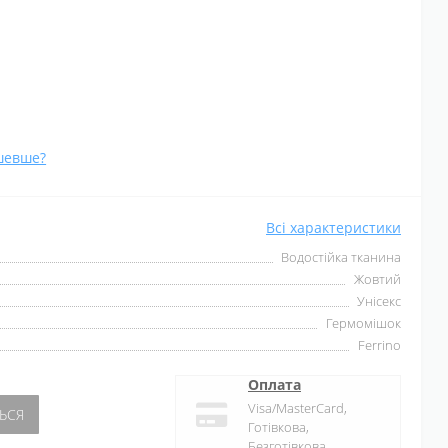
шевше?
Всі характеристики
Водостійка тканина
Жовтий
Унісекс
Гермомішок
Ferrino
Оплата
Visa/MasterCard,
ЬСЯ
Готівкова,
Безготівкова