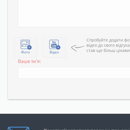
Спробуйте додати фо
відео до свого відгука
став ще більш цікав
Фото
Відео
Ваше Ім'я: