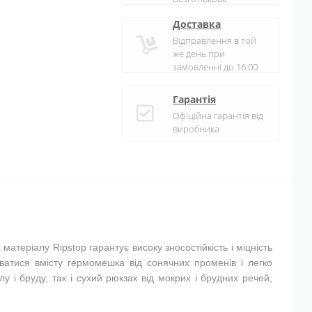
Доставка
Відправлення в той
же день при
замовленні до 16:00
Гарантія
Офіційна гарантія від
виробника
теріалу Ripstop гарантує високу зносостійкість і міцність
ватися вмісту гермомешка від сонячних променів і легко
у і бруду, так і сухий рюкзак від мокрих і брудних речей,