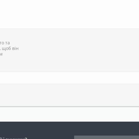
то та
, щоб він
им