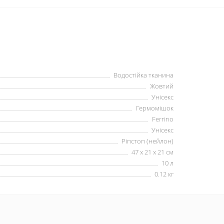
Водостійка тканина
Жовтий
Унісекс
Гермомішок
Ferrino
Унісекс
Ріпстоп (нейлон)
47 х 21 х 21 см
10 л
0.12 кг