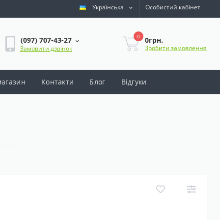
Українська
Особистий кабінет
0
0грн.
(097) 707-43-27
Зробити замовлення
Замовити дзвінок
магазин
Контакти
Блог
Відгуки