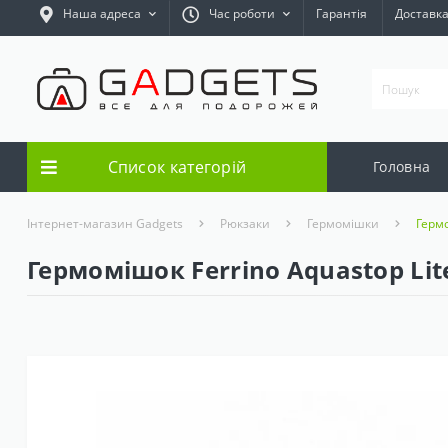
Наша адреса
Час роботи
Гарантія
Доставк
Список категорій
Головна
Інтернет-магазин Gadgets
Рюкзаки
Гермомішки
Гермо
Гермомішок Ferrino Aquastop Lite