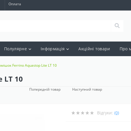
а
Оплата
Полулярне
Інформація
Акцiйнi товари
Про 
мішок Ferrino Aquastop Lite LT 10
 LT 10
Попередній товар
Наступний товар
Відгуки:
(0)