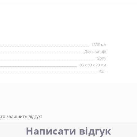
1500 мА
Док-станція
Sony
85 x 80 x 20 мм
54 г
то залишить відгук!
Написати відгук