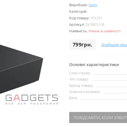
Виробник:
Sony
Категорія:
Код товару:
101231
Артикул:
DK39EU1/B
Наявність:
Немає в наявності
799грн.
Знайшли де
Основні характеристики
Сила струму:
Тип товару:
Бренд товару:
Зовнішні розміри:
Вага:
ПОВІДОМИТИ, КОЛИ З'ЯВИТ