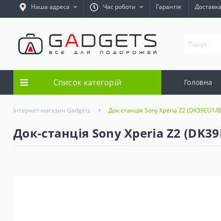
Наша адреса
Час роботи
Гарантія
Доставк
Список категорій
Головна
Інтернет-магазин Gadgets
Док-станція Sony Xperia Z2 (DK39EU1/B
Док-станція Sony Xperia Z2 (DK39