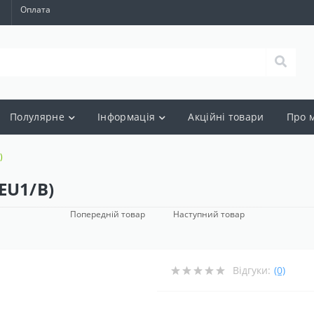
а
Оплата
Полулярне
Інформація
Акцiйнi товари
Про 
)
EU1/B)
Попередній товар
Наступний товар
Відгуки:
(0)