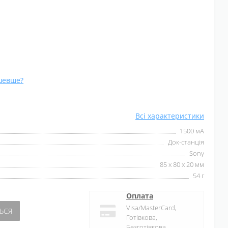
шевше?
Всі характеристики
1500 мА
Док-станція
Sony
85 x 80 x 20 мм
54 г
Оплата
Visa/MasterCard,
ЬСЯ
Готівкова,
Безготівкова