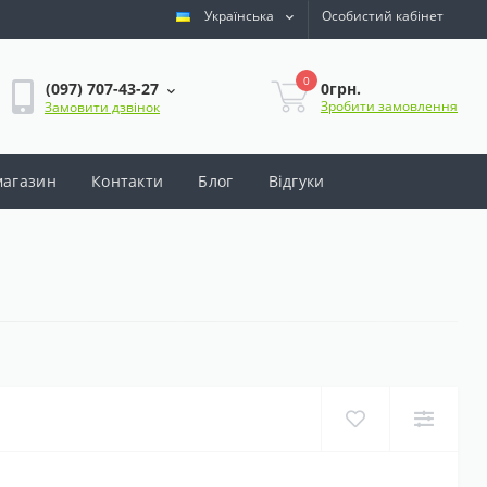
Українська
Особистий кабінет
0
0грн.
(097) 707-43-27
Зробити замовлення
Замовити дзвінок
магазин
Контакти
Блог
Відгуки