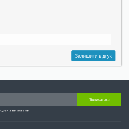
Залишити відгук
Підписатися
згоден з вимогами