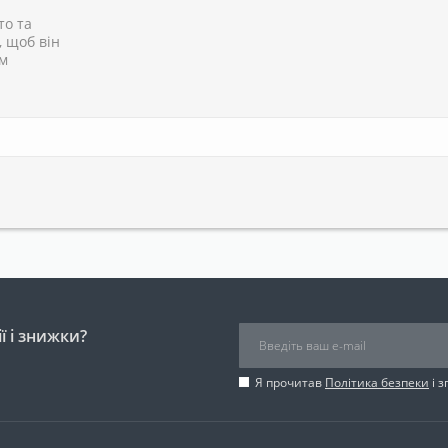
то та
, щоб він
им
ї і знижки?
Я прочитав
Політика безпеки
і 