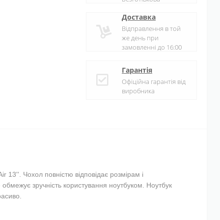
Доставка
Відправлення в той
же день при
замовленні до 16:00
Гарантія
Офіційна гарантія від
виробника
r 13''. Чохол повністю відповідає розмірам і
не обмежує зручність користування ноутбуком. Ноутбук
расиво.