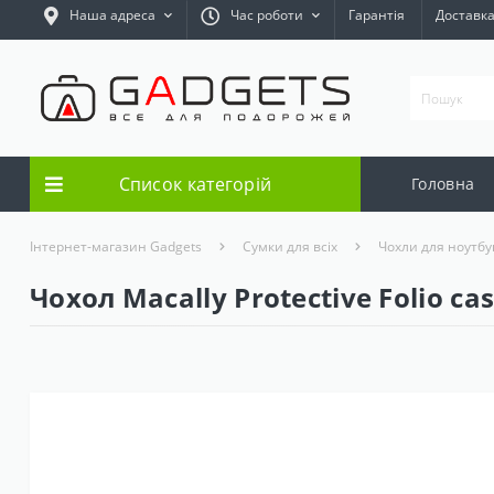
Наша адреса
Час роботи
Гарантія
Доставк
Список категорій
Головна
Інтернет-магазин Gadgets
Сумки для всіх
Чохли для ноутбу
Чохол Macally Protective Folio cas