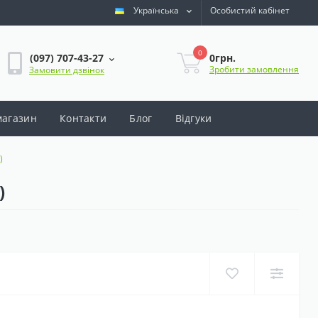
Українська
Особистий кабінет
0
0грн.
(097) 707-43-27
Зробити замовлення
Замовити дзвінок
магазин
Контакти
Блог
Відгуки
)
)