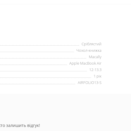
Сріблястий
Чохол-книжка
Macally
Apple MacBook Air
12-13.3
1 рік
AIRFOLIO13-S
то залишить відгук!