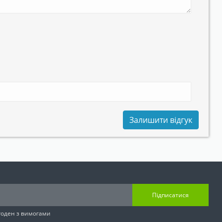
Залишити відгук
Підписатися
згоден з вимогами