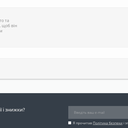
то та
, щоб він
им
ї і знижки?
Я прочитав
Політика безпеки
і 