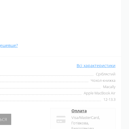
дешевше?
Всі характеристики
Сріблястий
Чохол-книжка
Macally
Apple MacBook Air
12-13.3
Оплата
Visa/MasterCard,
ЬСЯ
Готівкова,
Безготівкова