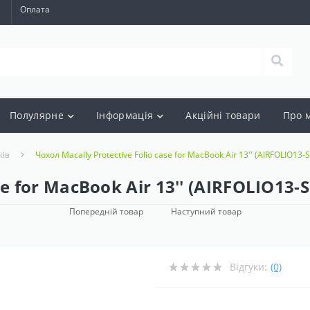
а
Оплата
Полулярне
Інформація
Акцiйнi товари
Про 
ків
Чохол Macally Protective Folio case for MacBook Air 13'' (AIRFOLIO13-S
e for MacBook Air 13'' (AIRFOLIO13-S
Попередній товар
Наступний товар
Відгуки:
(0)