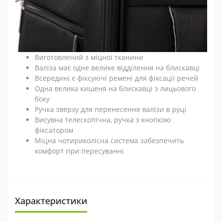
Виготовлений з міцної тканини
Валіза має одне велике відділення на блискавці
Всередині є фіксуючі ремені для фіксації речей
Одна велика кишеня на блискавці з лицьового
боку
Ручка зверху для перенесення валізи в руці
Висувна телескопічна, ручка з кнопкою
фіксатором
Міцна чотириколісна система забезпечить
комфорт при пересуванні
Характеристики