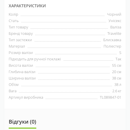
ХАРАКТЕРИСТИКИ
Колір
Чорний
Стать
Унісекс
Тип товару
Валіза
Бренд товару
Travelite
Тип застежки
Блискавка
Матеріал
Поліестер
Розмір валізи
S
Підходить для ручної поклажі
Так
Висота валізи
55 см
Глибина валізи
20 см
Ширина валізи
38 см
Об'єм
38 л
Вага
2.6 кг
Артикул виробника
TL089847-01
Відгуки (0)