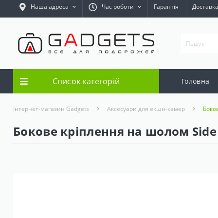
Наша адреса
Час роботи
Гарантія
Доставк
Список категорій
Головна
Інтернет-магазин Gadgets
Аксесуари для екшн-камер
Боко
Бокове кріплення на шолом Side