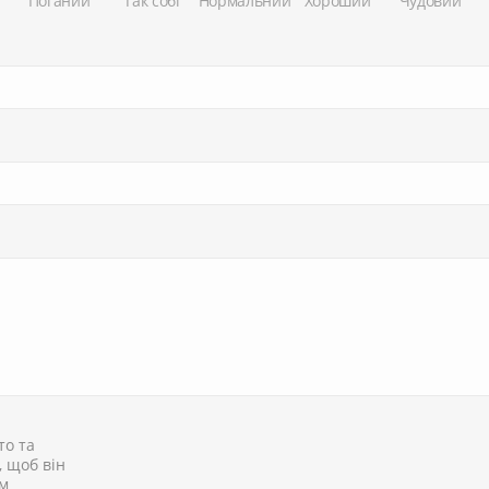
Поганий
Так собі
Нормальний
Хороший
Чудовий
то та
, щоб він
им