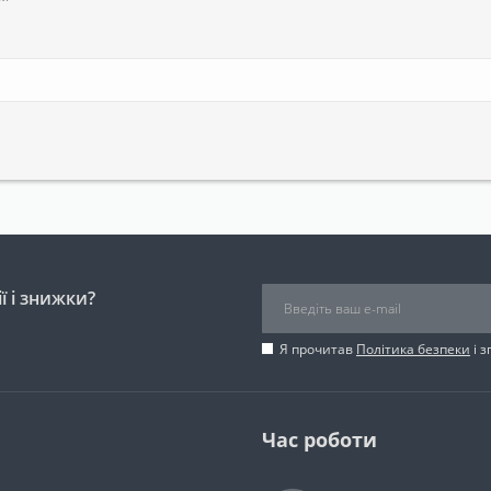
ї і знижки?
Я прочитав
Політика безпеки
і 
Час роботи