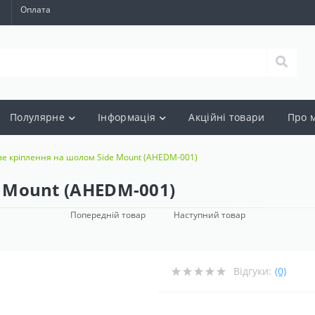
а
Оплата
Полулярне
Інформація
Акцiйнi товари
Про 
ве кріплення на шолом Side Mount (AHEDM-001)
 Mount (AHEDM-001)
Попередній товар
Наступний товар
Відгуки:
(0)