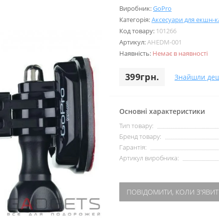
Виробник:
GoPro
Категорія:
Аксесуари для екшн-
Код товару:
101266
Артикул:
AHEDM-001
Наявність:
Немає в наявності
399грн.
Знайшли де
Основні характеристики
Тип товару:
Бренд товару:
Гарантія:
Артикул виробника:
ПОВІДОМИТИ, КОЛИ З'ЯВИТ