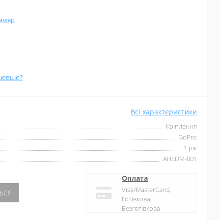
камер
шевше?
Всі характеристики
Кріплення
GoPro
1 рік
AHEDM-001
Оплата
Visa/MasterCard,
ЬСЯ
Готівкова,
Безготівкова