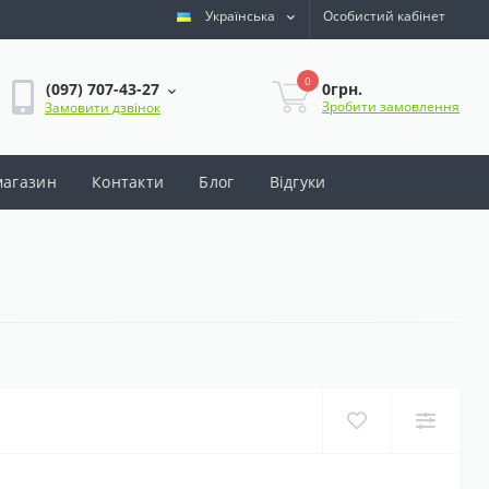
Українська
Особистий кабінет
0
0грн.
(097) 707-43-27
Зробити замовлення
Замовити дзвінок
магазин
Контакти
Блог
Відгуки