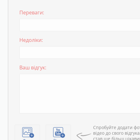
Переваги:
Недоліки:
Ваш відгук:
Спробуйте додати фо
відео до свого відгука
став ще більш цікав