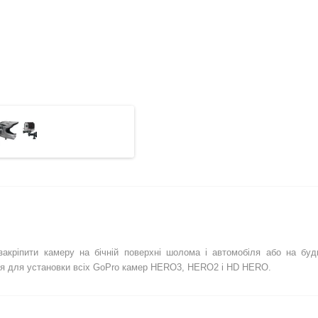
акріпити камеру на бічній поверхні шолома і автомобіля або на будь
ся для установки всіх GoPro камер HERO3, HERO2 і HD HERO.