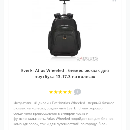
Everki Atlas Wheeled - бизнес рюкзак для
ноутбука 13-17.3 на колесах
5
Интуитивный дизайн EverkiAtlas Wheeled - первый бизнес
рюкзак на колесах, созданный Everki. В нем хорошо
соединена превосходная маневренность и
фунциональность. Atlas Wheeled подойдет как для бизнес
командировок, так и для путешествий по городу. В ос..