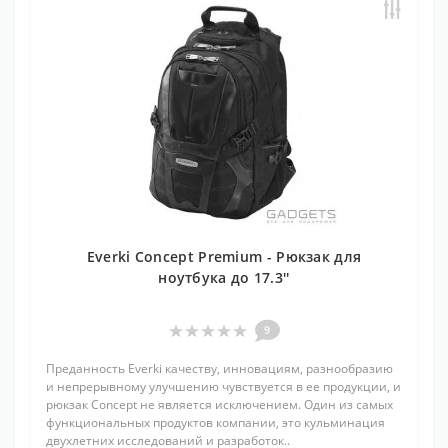
Everki Concept Premium - Рюкзак для
ноутбука до 17.3''
9
Преданность Everki качеству, инновациям, разнообразию
и непрерывному улучшению чувствуется в ее продукции, и
рюкзак Concept не является исключением. Один из самых
функциональных продуктов компании, это кульминация
двухлетних исследований и разработок..