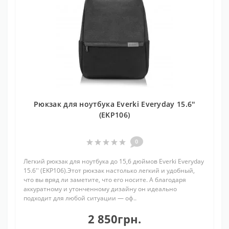
Рюкзак для ноутбука Everki Everyday 15.6''
(EKP106)
0
Легкий рюкзак для ноутбука до 15,6 дюймов Everki Everyday
15.6'' (EKP106).Этот рюкзак настолько легкий и удобный,
что вы вряд ли заметите, что его носите. А благодаря
аккуратному и утонченному дизайну он идеально
подходит для любой ситуации — оф..
2 850грн.