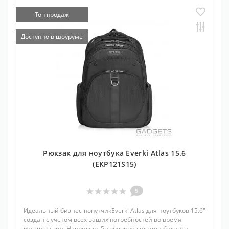
Топ продаж
Доступно в шоуруме
Рюкзак для ноутбука Everki Atlas 15.6
(EKP121S15)
5
Идеальный бизнес-попутчикEverki Atlas для ноутбуков 15.6"
создан с учетом всех ваших потребностей во время
путешествия. Например, 5-точечная система баланса