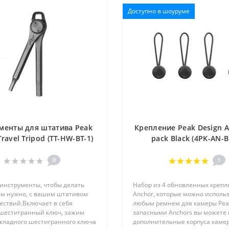
Доступно в шоуруме
менты для штатива Peak
Крепление Peak Design A
Travel Tripod (TT-HW-BT-1)
pack Black (4PK-AN-B
0
1
инструменты, чтобы делать
Набор из 4 обновленных креп
вам нужно, с вашим штативом
Anchor, которые можно использ
ествий.Включает в себя
любым ремнем для камеры Peak
шестигранный ключ, зажим
запасными Anchors вы можете 
складного шестигранного ключа
дополнительные корпуса камер