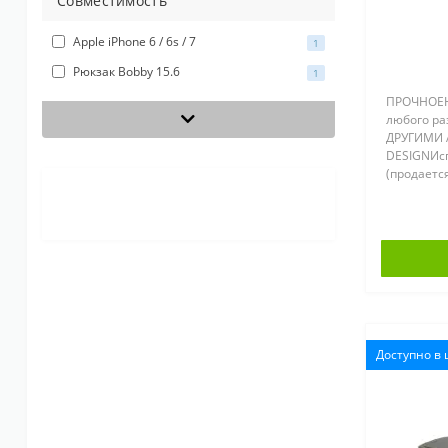
Совместимость
Apple iPhone 6 / 6s / 7
1
Рюкзак Bobby 15.6
1
ПРОЧНОЕН
любого р
ДРУГИМИ 
DESIGNИсп
(продаетс
носить бо
НАПРАВЛЕ
быстрой с
Доступно в