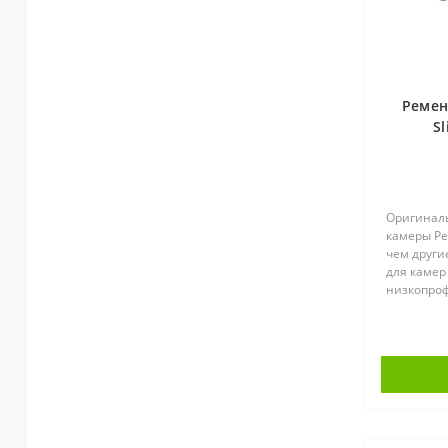
Ремен
Sl
Оригинал
камеры Pea
чем други
для камер
низкопро
быстро с
под ваше с