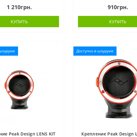
ент для снятия втулки — все
видеоустройства POV, бинокли,
1 210грн.
910грн.
ты, необходимые для регулир..
бутылки с водой - возможности 
КУПИТЬ
КУПИТЬ
 шоуруме
Доступно в шоуруме
ие Peak Design LENS KIT
Крепление Peak Design 