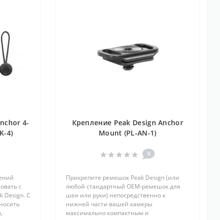
nchor 4-
Крепление Peak Design Anchor
K-4)
Mount (PL-AN-1)
0
лений
Прикрепите ремешок Peak Design (или
овать с
любой стандартный OEM-ремешок для
 Design. С
шеи или руки) непосредственно к
носить
нижней части вашей камеры
,
максимально компактным и