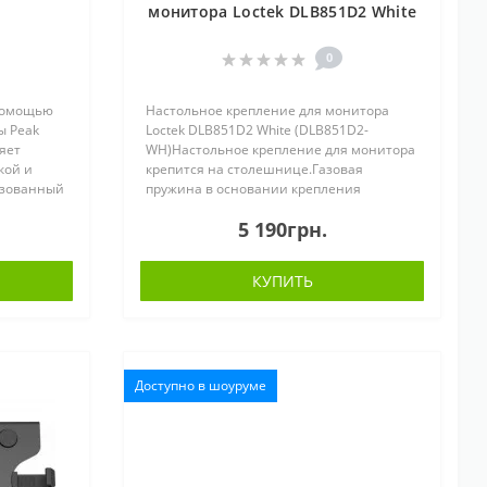
монитора Loctek DLB851D2 White
(DLB851D2-WH)
0
 помощью
Настольное крепление для монитора
ы Peak
Loctek DLB851D2 White (DLB851D2-
ляет
WH)Настольное крепление для монитора
кой и
крепится на столешнице.Газовая
ьзованный
пружина в основании крепления
сить до
позволяет поднимать монитор на
5 190грн.
е рюкза..
удобную высоту, а шарнирный крепеж
регулировать положен..
КУПИТЬ
Доступно в шоуруме