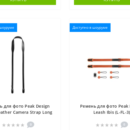
 шоуруме
Доступно в шоуруме
ь для фото Peak Design
Ремень для фото Peak 
ather Camera Strap Long
Leash Ibis (L-FL-3
Black (LRS-L-BK-1)
0
0