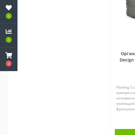
0
0
Орган
Design
0
Packing Cu
компресси
мгновенно
имеющий 
функциона
Уникальна
открытия 
получить 