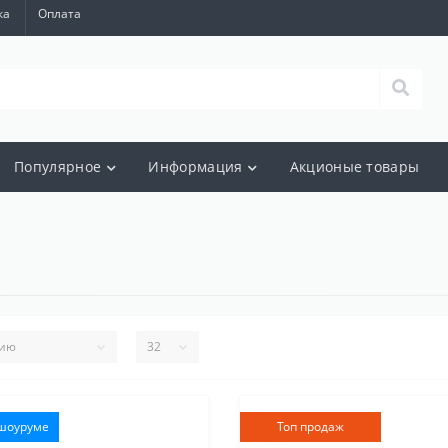
ка
Оплата
Популярное
Информация
Акционые товары
 шоуруме
Топ продаж