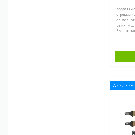
Когда мы 
стремили
альтернат
ремням дл
Вместо за
фурнитур
массивны
«современ
Доступно в