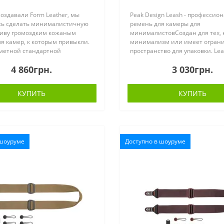
создавали Form Leather, мы
Peak Design Leash - профессио
сь сделать минималистичную
ремень для камеры для
иву громоздким кожаным
минималистовСоздан для тех, 
я камер, к которым привыкли.
минимализм или имеет огран
метной стандартной
пространство для упаковки. Leas
ы, выраженных швов и
полнофункциональный
4 860грн.
3 030грн.
х заклёпок, напоминающих
профессиональный ремень для
ную класси..
который помещается в люб..
КУПИТЬ
КУПИТЬ
 шоуруме
Доступно в шоуруме