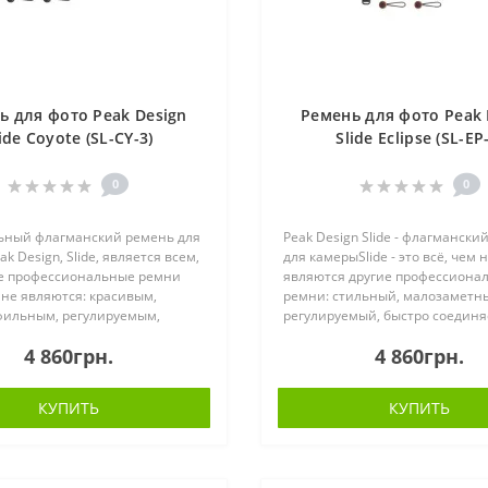
ь для фото Peak Design
Ремень для фото Peak 
ide Coyote (SL-CY-3)
Slide Eclipse (SL-EP
0
0
ьный флагманский ремень для
Peak Design Slide - флагмански
k Design, Slide, является всем,
для камерыSlide - это всё, чем 
е профессиональные ремни
являются другие профессиона
 не являются: красивым,
ремни: стильный, малозаметн
фильным, регулируемым,
регулируемый, быстро соединя
оединяемым и настраиваемым
адаптируется к вашему оборуд
4 860грн.
4 860грн.
наряжение. Носите Slide как р..
Его можно носить как слинг, н
на ..
КУПИТЬ
КУПИТЬ