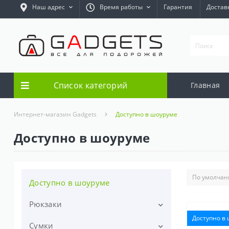
Наш адрес
Время работы
Гарантия
Достав
Список категорий
Главная
Интернет-магазин Gadgets
Доступно в шоуруме
Доступно в шоуруме
Доступно в шоуруме
Рюкзаки
Доступно в
Сумки
Рюкзаки для ноутбуков