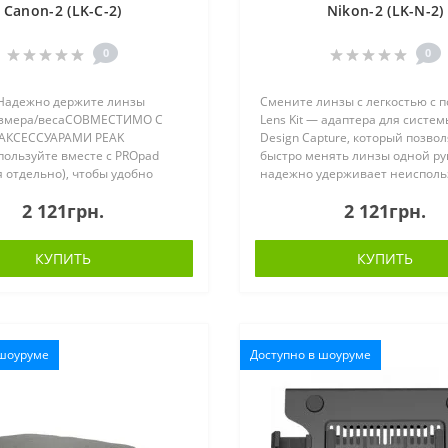
Canon-2 (LK-C-2)
Nikon-2 (LK-N-2)
0
0
адежно держите линзы
Смените линзы с легкостью с
азмера/весаСОВМЕСТИМО С
Lens Kit — адаптера для систем
АКСЕССУАРАМИ PEAK
Design Capture, который позво
ользуйте вместе с PROpad
быстро менять линзы одной ру
я отдельно), чтобы удобно
надежно удерживает неиспол
лее тяжелые объективы4
объектив. Теперь вы можете но
2 121грн.
2 121грн.
НИЯСвободно вращается для
двух объективов на любой лямк
мены линз, но фик..
КУПИТЬ
КУПИТЬ
 шоуруме
Доступно в шоуруме