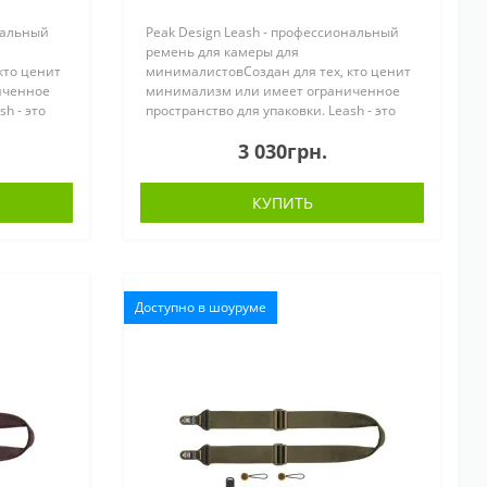
нальный
Peak Design Leash - профессиональный
ремень для камеры для
кто ценит
минималистовСоздан для тех, кто ценит
иченное
минимализм или имеет ограниченное
h - это
пространство для упаковки. Leash - это
полнофункциональный
3 030грн.
 камеры,
профессиональный ремень для камеры,
который помещается в люб..
КУПИТЬ
Доступно в шоуруме