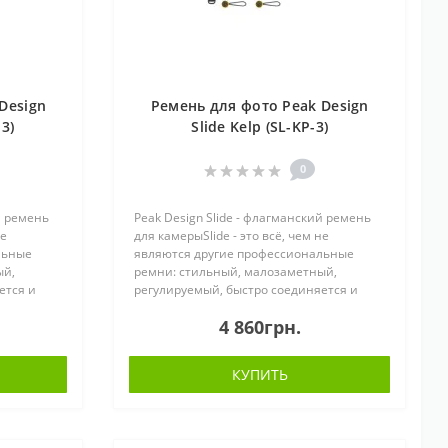
Design
Ремень для фото Peak Design
-3)
Slide Kelp (SL-KP-3)
0
й ремень
Peak Design Slide - флагманский ремень
не
для камерыSlide - это всё, чем не
льные
являются другие профессиональные
ый,
ремни: стильный, малозаметный,
ется и
регулируемый, быстро соединяется и
ованию.
адаптируется к вашему оборудованию.
4 860грн.
а шее или
Его можно носить как слинг, на шее или
на ..
КУПИТЬ