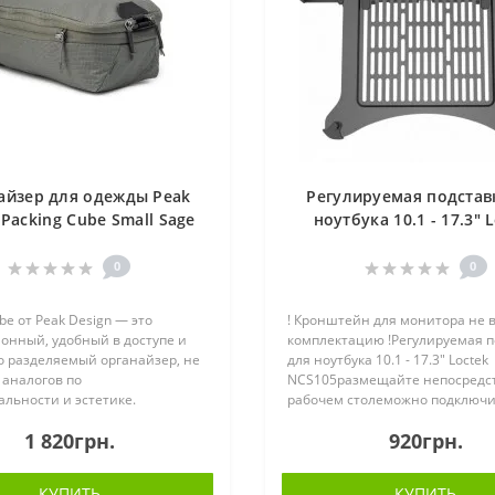
айзер для одежды Peak
Регулируемая подстав
 Packing Cube Small Sage
ноутбука 10.1 - 17.3" 
(BPC-S-SG-2)
NCS105
0
0
be от Peak Design — это
! Кронштейн для монитора не в
онный, удобный в доступе и
комплектацию !Регулируемая п
 разделяемый органайзер, не
для ноутбука 10.1 - 17.3" Loctek
аналогов по
NCS105размещайте непосредс
льности и эстетике.
рабочем столеможно подключи
я молния с функцией быстрого
настольному креплению, своб
1 820грн.
920грн.
позволяет моментально
регулировать высоту ноутбука
доступ к вещам —..
можно ..
КУПИТЬ
КУПИТЬ