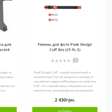
ка для
Ремень для фото Peak Design
Loctek
Cuff Ibis (CF-FL-3)
0
ходит в
Peak Design Cuff - самый элегантный и
одставка
незаметный способ защитить камеру от
случайного паденияРемешок на запястье
твенно на
Cuff - это спокойствие и безопасность в
ть к
компактном, малопрофильном формате.
одно
Быстро и надёжно подключается к любой
2 430грн.
VESA
камере, биноклю или дру..
КУПИТЬ