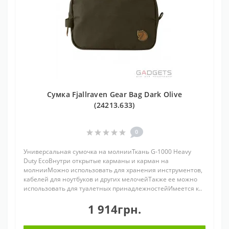
Сумка Fjallraven Gear Bag Dark Olive
(24213.633)
0
Универсальная сумочка на молнииТкань G-1000 Heavy
Duty EcoВнутри открытые карманы и карман на
молнииМожно использовать для хранения инструментов,
кабелей для ноутбуков и других мелочейТакже ее можно
использовать для туалетных принадлежностейИмеется к..
1 914грн.