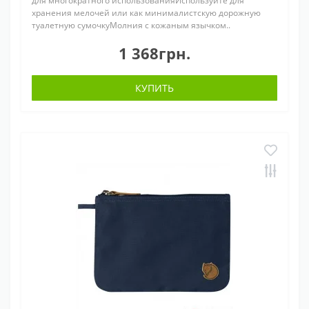
для многократного использованияИспользуйте для
хранения мелочей или как минималистскую дорожную
туалетную сумочкуМолния с кожаным язычком..
1 368грн.
КУПИТЬ