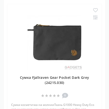
Сумка Fjallraven Gear Pocket Dark Grey
(24215.030)
0
Сумка-косметичка на молнииТкань G1000 Heavy Duty Eco