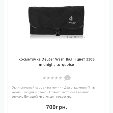
Косметичка Deuter Wash Bag II цвет 3306
midnight-turquoise
0
Один сетчатый карман на молнии Два отделения Пять
кармашков для мелочей Пряжка-застёжка Съёмное
зеркало Большой крючок для подвески..
700грн.