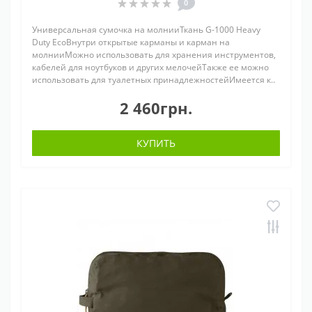
0
Универсальная сумочка на молнииТкань G-1000 Heavy
Duty EcoВнутри открытые карманы и карман на
молнииМожно использовать для хранения инструментов,
кабелей для ноутбуков и других мелочейТакже ее можно
использовать для туалетных принадлежностейИмеется к..
2 460грн.
КУПИТЬ