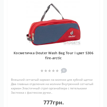
Косметичка Deuter Wash Bag Tour I цвет 5306
fire-arctic
0
Внешний сетчатый карман на молнии для зубной щетки
Два главных отделения на молнии Внутренний сетчатый
карман Эластичный стрэп органайзера с петельками
Застежка с фастексом ручки..
777грн.