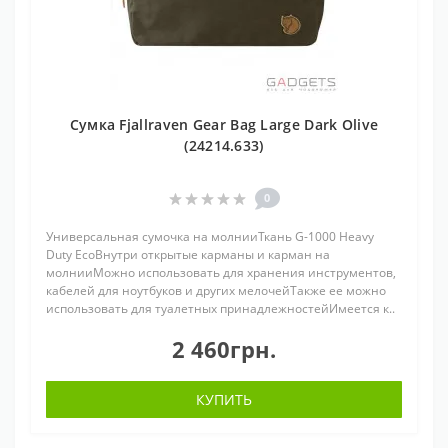
Сумка Fjallraven Gear Bag Large Dark Olive
(24214.633)
0
Универсальная сумочка на молнииТкань G-1000 Heavy
Duty EcoВнутри открытые карманы и карман на
молнииМожно использовать для хранения инструментов,
кабелей для ноутбуков и других мелочейТакже ее можно
использовать для туалетных принадлежностейИмеется к..
2 460грн.
КУПИТЬ