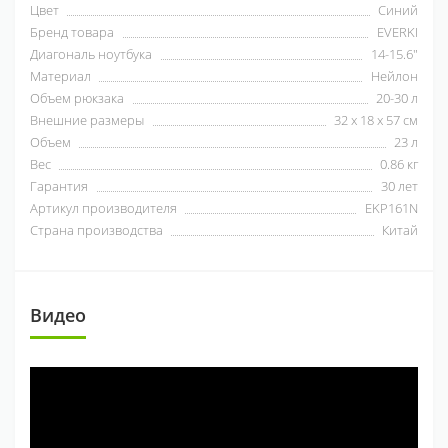
Цвет
Синий
Бренд товара
EVERKI
Диагональ ноутбука
14-15.6"
Материал
Нейлон
Объем рюкзака
20-30 л
Внешние размеры
32 x 18 x 57 см
Объем
23 л
Вес
0.86 кг
Гарантия
30 лет
Артикул производителя
EKP161N
Страна производства
Китай
Видео