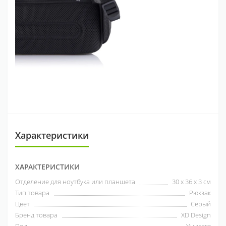
Характеристики
ХАРАКТЕРИСТИКИ
Отделение для ноутбука или планшета
30 x 36 x 3 см
Тип товара
Рюкзак
Цвет
Серый
Бренд товара
XD Design
Пол
Унисекс