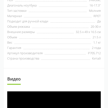
Диагональ ноутбука
16-17.3"
Тип застежки
Молния
Материал
RPET
Подходит для ручной клади
Да
Объем рюкзака
20-30 л
Внешние размеры
32.5 х 49 х 16.5 см
Объем
21.5 л
Вес
1.1 кг
Гарантия
2 года
Артикул производителя
P705.712
Страна производства
Китай
Видео