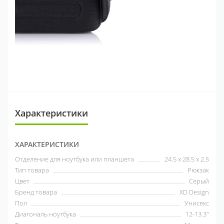
Характеристики
ХАРАКТЕРИСТИКИ
Отделение для ноутбука или планшета
24.5 x 28.5 x 2.5
Тип товара
Рюкзак
Цвет
Серый
Бренд товара
XD Design
Пол
Унисекс
Диагональ ноутбука
12-13.3"