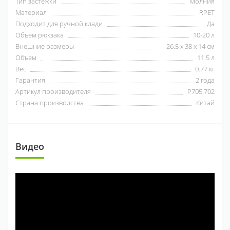
Тип застежки
Молния
Материал
RPET
Подходит для ручной клади
Да
Объем рюкзака
10-20 л
Внешние размеры
26.5 х 38 х 14 см
Объем
11.5 л
Вес
0.77 кг
Гарантия
2 года
Артикул производителя
P705.702
Страна производства
Китай
Видео