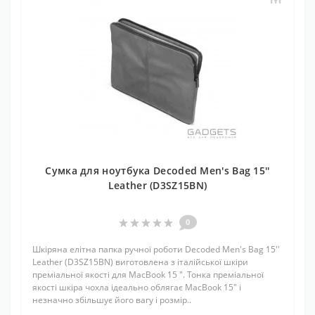
Сумка для ноутбука Decoded Men's Bag 15''
Leather (D3SZ15BN)
0
Шкіряна елітна папка ручної роботи Decoded Men's Bag 15''
Leather (D3SZ15BN) виготовлена з італійської шкіри
преміальної якості для MacBook 15 ". Тонка преміальної
якості шкіра чохла ідеально облягає MacBook 15" і
незначно збільшує його вагу і розмір..