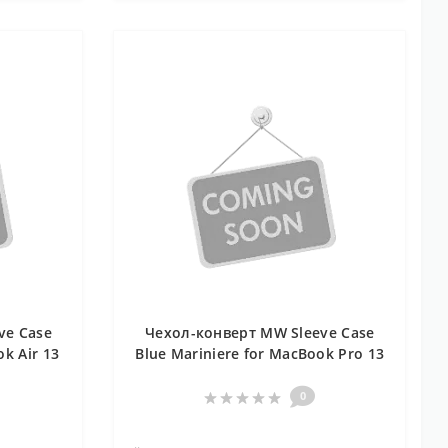
ve Case
Чехол-конверт MW Sleeve Case
ok Air 13
Blue Mariniere for MacBook Pro 13
with/without Touch Bar (MW-
410065)
0
..