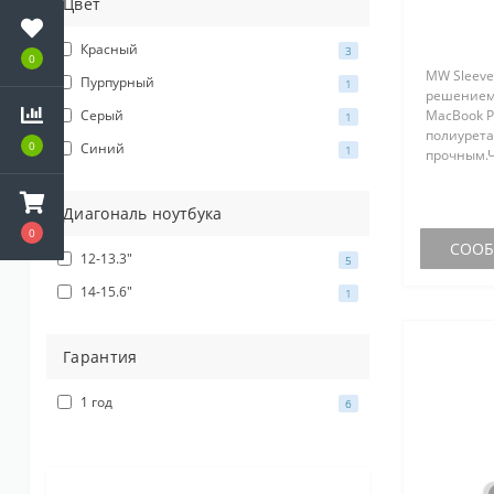
Цвет
Красный
3
0
MW Sleeve
Пурпурный
1
решением 
Серый
MacBook P
1
полиурета
0
Синий
1
прочным.Ч
своеобра
Вашему об
Диагональ ноутбука
0
СООБЩ
12-13.3"
5
14-15.6"
1
Гарантия
1 год
6