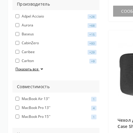
Дорожные аксессуары
Матрасы для туризма
Производитель
СООБЩ
Посуда для походов
Adpel Acciaio
+26
Мебель для походов
Aurora
+68
Baseus
+15
Термосы и термокружки
CabinZero
+93
Caribee
+29
Carlton
+9
Показать все
Совместимость
MacBook Air 13''
1
MacBook Pro 13''
4
MacBook Pro 15''
1
Чехол 
Case S
Pro 13