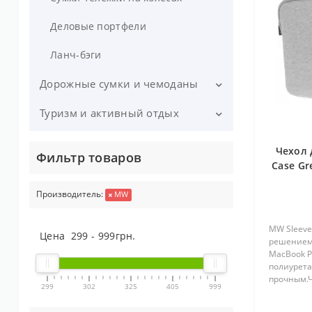
Деловые портфели
Ланч-бэги
Дорожные сумки и чемоданы
Туризм и активный отдых
Чемоданы
Дорожные сумки
Палатки
Чехол 
Фильтр товаров
Case Gr
Дорожные сумки на колесах
Спальные мешки
15 wit
Производитель:
MW
Чехлы для одежды
Фонари
Дорожные кошельки
Треккинговые палки
MW Sleeve
Цена
299
-
999
грн.
решением 
MacBook P
Зонты
Аксессуары для туризма
полиурета
прочным.Ч
Чехлы для чемоданов
Одежда для туризма
299
302
325
405
999
своеобра
Вашему об