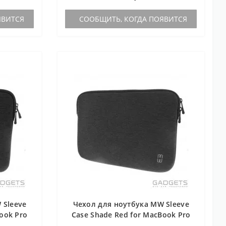
ЯВИТСЯ
СООБЩИТЬ, КОГДА ПОЯВИТСЯ
 Sleeve
Чехол для ноутбука MW Sleeve
Book Pro
Case Shade Red for MacBook Pro
ar (MW-
13 with/without Touch Bar (MW-