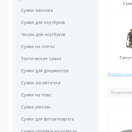
Сум
Городские рюкзаки
Сумки женские
Рюкзаки для фотоаппаратов
Сумки для ноутбуков
Спортивные рюкзаки
Чехлы для ноутбуков
Рюкзаки для мам
Сумки на плечо
Такти
Рюкзаки женские
Тактические сумки
Тактические рюкзаки
Сумки для документов
Показать ещ
Рюкзаки туристические
Сумки-косметички
Велорюкзаки
Сумки на пояс
Школьные рюкзаки
Сумка-рюкзак
Детские рюкзаки
Сумки для фотоаппарата
Гермомешки
Сумки-тележки на колесах