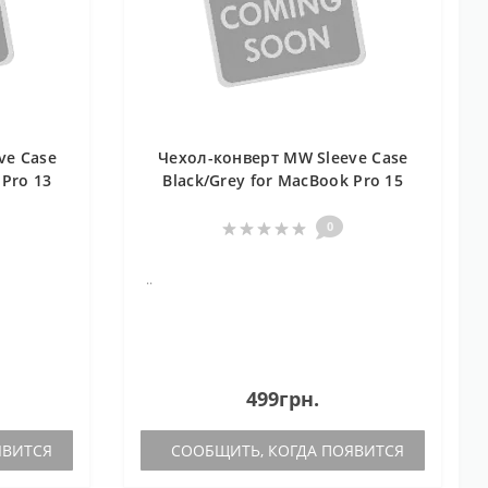
ve Case
Чехол-конверт MW Sleeve Case
 Pro 13
Black/Grey for MacBook Pro 15
r (MW-
with Touch Bar (MW-410052)
0
..
499грн.
ЯВИТСЯ
СООБЩИТЬ, КОГДА ПОЯВИТСЯ