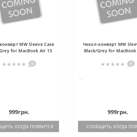
конверт MW Sleeve Case
Чехол-конверт MW Slee
Grey for MacBook Air 13
Black/Grey for MacBook
(MW-410050)
with/without Touch Ba
410051)
0
0
..
999грн.
999грн.
ИТЬ, КОГДА ПОЯВИТСЯ
СООБЩИТЬ, КОГДА ПО