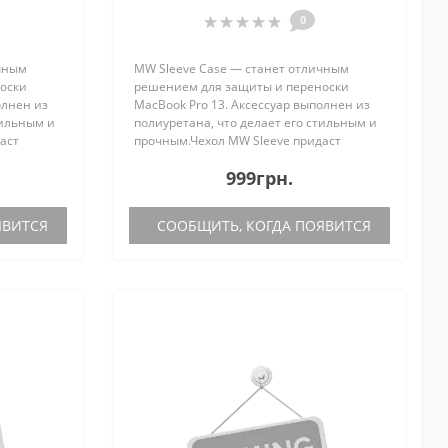
410077)
0
ичным
MW Sleeve Case — станет отличным
оски
решением для защиты и переноски
олнен из
MacBook Pro 13. Аксессуар выполнен из
тильным и
полиуретана, что делает его стильным и
аст
прочным.Чехол MW Sleeve придаст
зайн
своеобразный, необычный дизайн
999грн.
acBook...
Вашему образу при переноске MacBook...
ЯВИТСЯ
СООБЩИТЬ, КОГДА ПОЯВИТСЯ