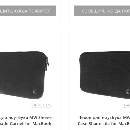
ИТЬ, КОГДА ПОЯВИТСЯ
СООБЩИТЬ, КОГДА ПО
для ноутбука MW Sleeve
Чехол для ноутбука MW
hade Garnet for MacBook
Case Shade Lila for Mac
 with/without Touch Bar
13 with/without Touch B