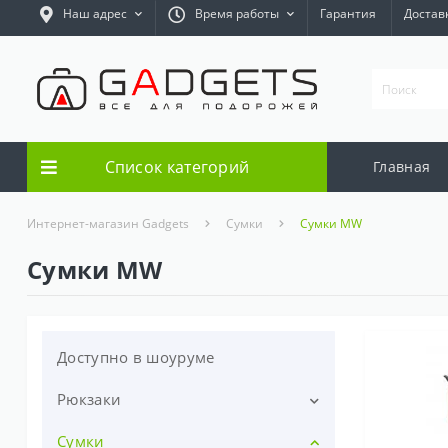
Наш адрес
Время работы
Гарантия
Достав
Список категорий
Главная
Интернет-магазин Gadgets
Сумки
Сумки MW
Сумки MW
Доступно в шоуруме
Рюкзаки
Сумки
Рюкзаки для ноутбуков