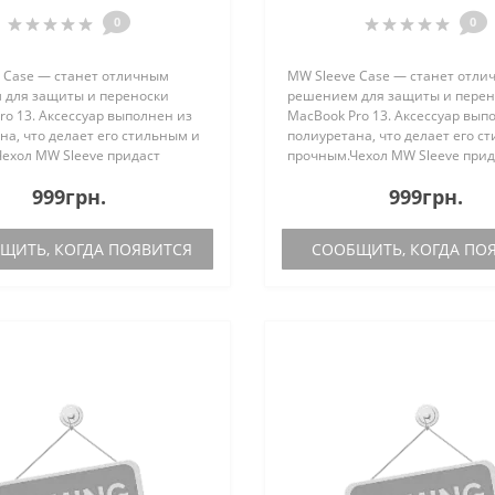
(MW-410087)
410090)
0
0
 Case — станет отличным
MW Sleeve Case — станет отл
для защиты и переноски
решением для защиты и перен
ro 13. Аксессуар выполнен из
MacBook Pro 13. Аксессуар вып
на, что делает его стильным и
полиуретана, что делает его с
ехол MW Sleeve придаст
прочным.Чехол MW Sleeve прид
зный, необычный дизайн
своеобразный, необычный ди
999грн.
999грн.
разу при переноске MacBook...
Вашему образу при переноске M
ИТЬ, КОГДА ПОЯВИТСЯ
СООБЩИТЬ, КОГДА ПО