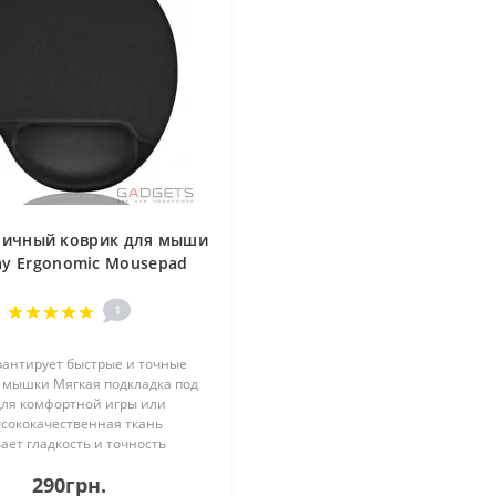
мичный коврик для мыши
y Ergonomic Mousepad
Black (77604)
1
рантирует быстрые и точные
мышки Мягкая подкладка под
для комфортной игры или
сококачественная ткань
ает гладкость и точность
и долговечная поверхность..
290грн.