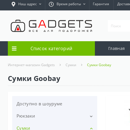
Наш адрес
Время работы
Гарантия
Достав
Список категорий
Главная
Интернет-магазин Gadgets
Сумки
Сумки Goobay
Сумки Goobay
Доступно в шоуруме
Рюкзаки
Сумки
Рюкзаки для ноутбуков