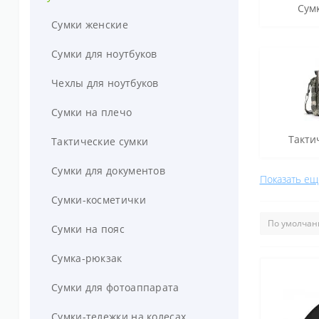
Сум
Городские рюкзаки
Сумки женские
Рюкзаки для фотоаппаратов
Сумки для ноутбуков
Спортивные рюкзаки
Чехлы для ноутбуков
Рюкзаки для мам
Сумки на плечо
Такти
Рюкзаки женские
Тактические сумки
Тактические рюкзаки
Сумки для документов
Показать ещ
Рюкзаки туристические
Сумки-косметички
Велорюкзаки
Сумки на пояс
Школьные рюкзаки
Сумка-рюкзак
Детские рюкзаки
Сумки для фотоаппарата
Гермомешки
Сумки-тележки на колесах