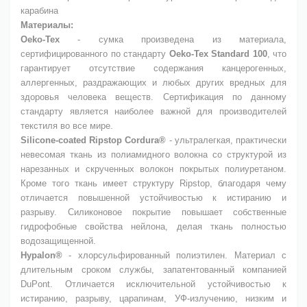
карабина
Материалы:
Oeko-Tex
- сумка произведена из материала,
сертифицированного по стандарту
Oeko-Tex Standard 100
, что
гарантирует отсутствие содержания канцерогенных,
аллергенных, раздражающих и любых других вредных для
здоровья человека веществ. Сертификация по данному
стандарту является наиболее важной для производителей
текстиля во все мире.
Silicone-coated Ripstop Cordura®
- ультралегкая, практически
невесомая ткань из полиамидного волокна со структурой из
нарезанных и скрученных волокон покрытых полиуретаном.
Кроме того ткань имеет структуру Ripstop, благодаря чему
отличается повышенной устойчивостью к истиранию и
разрыву. Силиконовое покрытие повышает собственные
гидрофобные свойства нейлона, делая ткань полностью
водозащищенной.
Hypalon®
- хлорсульфированный полиэтилен. Материал с
длительным сроком службы, запатентованный компанией
DuPont. Отличается исключительной устойчивостью к
истиранию, разрыву, царапинам, УФ-излучению, низким и