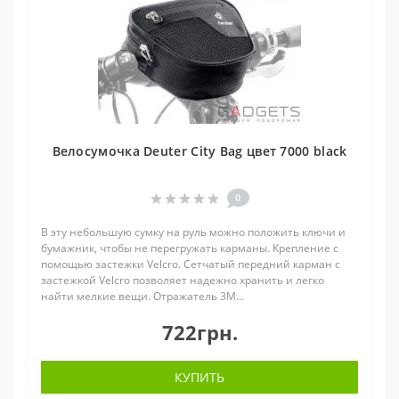
Велосумочка Deuter City Bag цвет 7000 black
0
В эту небольшую сумку на руль можно положить ключи и
бумажник, чтобы не перегружать карманы. Крепление с
помощью застежки Velcro. Сетчатый передний карман с
застежкой Velcro позволяет надежно хранить и легко
найти мелкие вещи. Отражатель 3M...
722грн.
КУПИТЬ