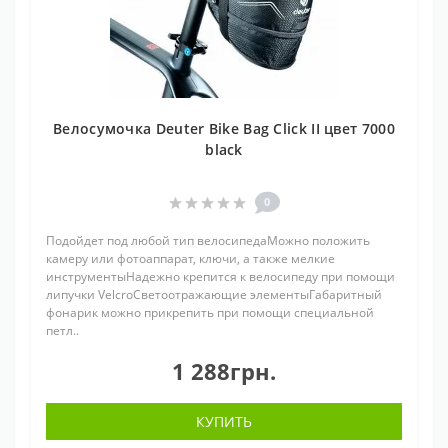
Велосумочка Deuter Bike Bag Click II цвет 7000
black
0
Подойдет под любой тип велосипедаМожно положить
камеру или фотоаппарат, ключи, а также мелкие
инструментыНадежно крепится к велосипеду при помощи
липучки VelcroСветоотражающие элементыГабаритный
фонарик можно прикрепить при помощи специальной
петл..
1 288грн.
КУПИТЬ