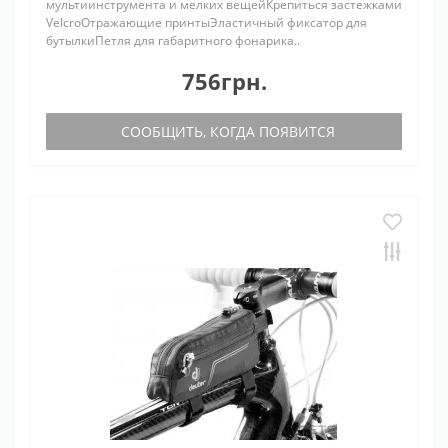
мультиинструмента и мелких вещейКрепиться застежками
VelcroОтражающие принтыЭластичный фиксатор для
бутылкиПетля для габаритного фонарика..
756грн.
СООБЩИТЬ, КОГДА ПОЯВИТСЯ