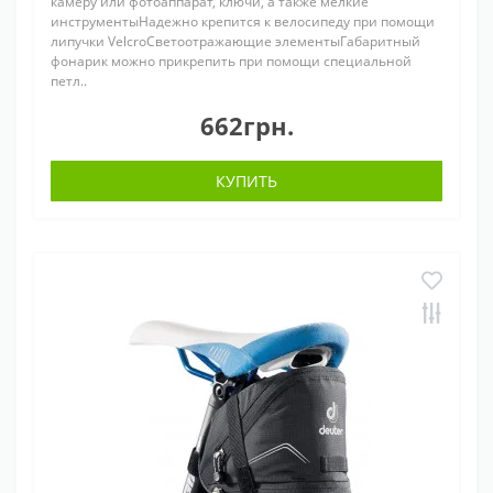
камеру или фотоаппарат, ключи, а также мелкие
инструментыНадежно крепится к велосипеду при помощи
липучки VelcroСветоотражающие элементыГабаритный
фонарик можно прикрепить при помощи специальной
петл..
662грн.
КУПИТЬ