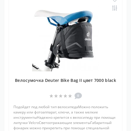
Велосумочка Deuter Bike Bag II цвет 7000 black
0
Подойдет под любой тип велосипедаМожно положить
камеру или фотоаппарат, ключи, а также мелкие
инструментыНадежно крепится к велосипеду при помощи
липучки VelcroСветоотражающие элементыГабаритный
фонарик можно прикрепить при помощи специальной