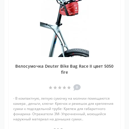
Велосумочка Deuter Bike Bag Race II цвет 5050
fire
0
- В компактную, легкую сумочку на молнии помещаются
камера , деньги, ключи- Крючок и ремешок для крепления
сумки к подседельной трубе- Крепеж для габаритного
фонарика- Отражатели 3M- Упрочненный, моющийся
наружный материал на донышке сумки..