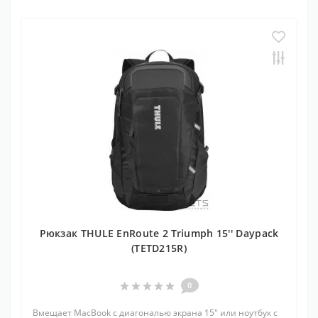
Рюкзак THULE EnRoute 2 Triumph 15'' Daypack
(TETD215R)
0
Вмещает MacBook с диагональю экрана 15" или ноутбук с