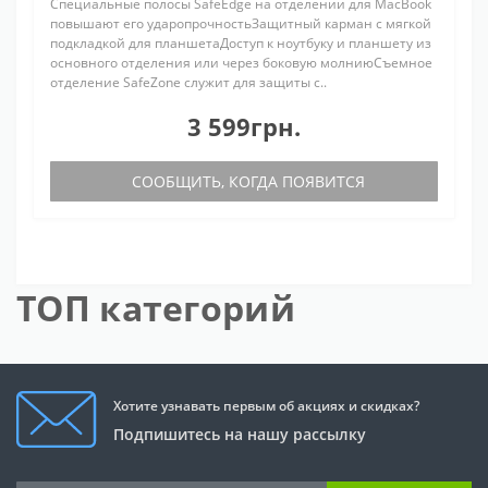
Специальные полосы SafeEdge на отделении для MacBook
повышают его ударопрочностьЗащитный карман с мягкой
подкладкой для планшетаДоступ к ноутбуку и планшету из
основного отделения или через боковую молниюСъемное
отделение SafeZone служит для защиты с..
3 599грн.
СООБЩИТЬ, КОГДА ПОЯВИТСЯ
ТОП категорий
Хотите узнавать первым об акциях и скидках?
Подпишитесь на нашу рассылку