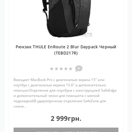
Рюкзак THULE EnRoute 2 Blur Daypack Черный
(TEBD217R)
0
Вмещает MacBook Pro с диагональю экрана 15" или
ноутбук с диагональю экрана 15.6" и дополнительно
планшетОтделение для ноутбука с конструкцией SafeEdge
и дополнительный чехол для планшета с мягкой
подкладкойВ ударопрочном отделении SafeZone для
солне..
2 999грн.