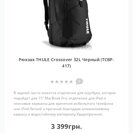
Рюкзак THULE Crossover 32L Черный (TCBP-
417)
0
В задней части имеется отделение для ноутбука, которое
подойдет для 15" MacBook Pro, отделение для iPad и
плисовые карманы для хранения мобильного телефона
или iPod.Легкий и прочный благодаря алюминиевому
каркасу и водостойкому материалу.Ударопрочное..
3 399грн.