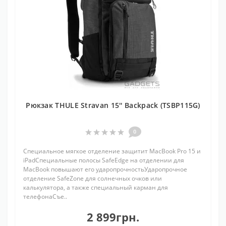
Рюкзак THULE Stravan 15'' Backpack (TSBP115G)
0
Специальное мягкое отделение защитит MacBook Pro 15 и
iPadСпециальные полосы SafeEdge на отделении для
MacBook повышают его ударопрочностьУдаропрочное
отделение SafeZone для солнечных очков или
калькулятора, а также специальный карман для
телефонаСъе..
2 899грн.