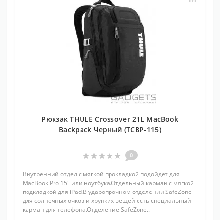
Рюкзак THULE Crossover 21L MacBook
Backpack Черный (TCBP-115)
0
Внутренний отдел с мягкой прокладкой подойдет для
MacBook Pro 15" или ноутбука.Отдельный карман с мягкой
подкладкой для iPad.В ударопрочном отделении SafeZone
для солнечных очков и хрупких вещей есть специальный
карман для телефона.Отделение SafeZone..