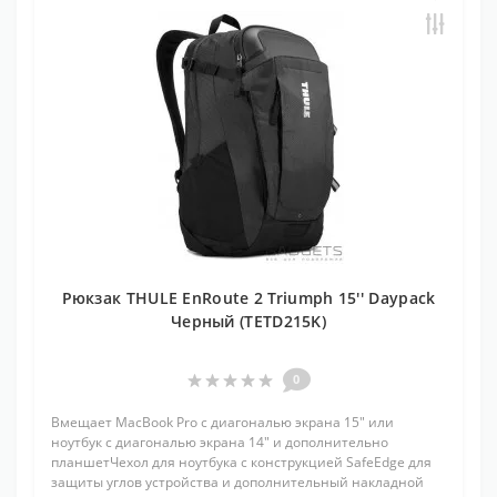
Рюкзак THULE EnRoute 2 Triumph 15'' Daypack
Черный (TETD215K)
0
Вмещает MacBook Pro с диагональю экрана 15" или
ноутбук с диагональю экрана 14" и дополнительно
планшетЧехол для ноутбука с конструкцией SafeEdge для
защиты углов устройства и дополнительный накладной