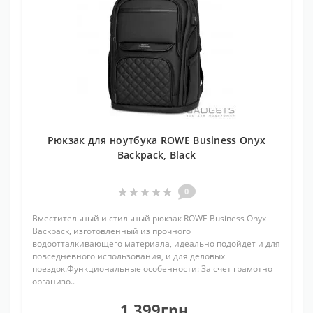
Рюкзак для ноутбука ROWE Business Onyx
Backpack, Black
0
Вместительный и стильный рюкзак ROWE Business Onyx
Backpack, изготовленный из прочного
водоотталкивающего материала, идеально подойдет и для
повседневного использования, и для деловых
поездок.Функциональные особенности: За счет грамотно
организо..
1 399грн.