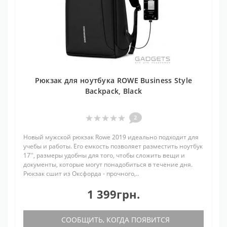
Рюкзак для ноутбука ROWE Business Style
Backpack, Black
2
Новый мужской рюкзак Rowe 2019 идеально подходит для
учебы и работы. Его емкость позволяет разместить ноутбук
17'', размеры удобны для того, чтобы сложить вещи и
документы, которые могут понадобиться в течение дня.
Рюкзак сшит из Оксфорда - прочного,..
1 399грн.
СООБЩИТЬ, КОГДА ПОЯВИТСЯ