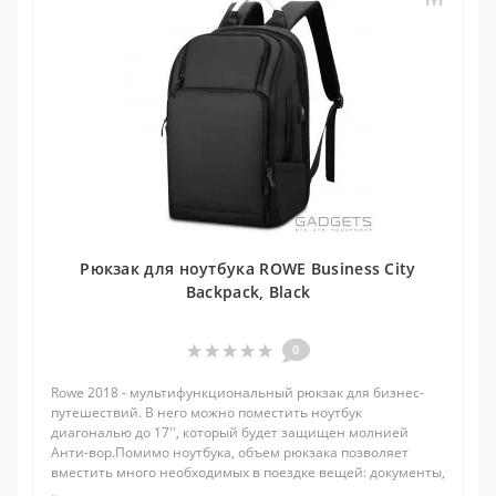
Рюкзак для ноутбука ROWE Business City
Backpack, Black
0
Rowe 2018 - мультифункциональный рюкзак для бизнес-
путешествий. В него можно поместить ноутбук
диагональю до 17'', который будет защищен молнией
Анти-вор.Помимо ноутбука, объем рюкзака позволяет
вместить много необходимых в поездке вещей: документы,
..