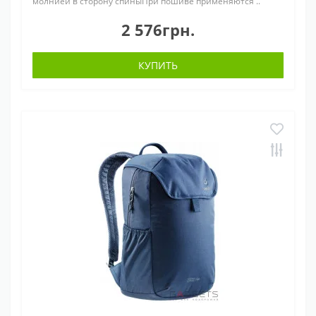
молнией в сторону спиныПри пошиве применяются ..
2 576грн.
КУПИТЬ