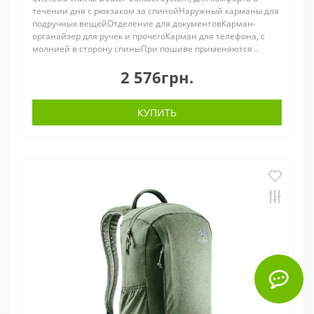
течении дня с рюкзаком за спинойНаружный карманы для
подручных вещейОтделение для документовКарман-
органайзер для ручек и прочегоКарман для телефона, с
молнией в сторону спиныПри пошиве применяются ..
2 576грн.
КУПИТЬ