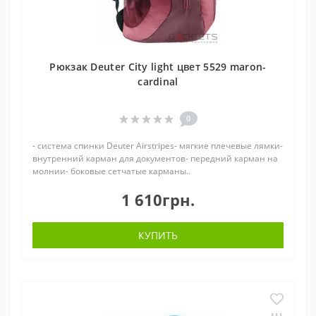
Рюкзак Deuter City light цвет 5529 maron-
cardinal
0
- система спинки Deuter Airstripes- мягкие плечевые лямки-
внутренний карман для документов- передний карман на
молнии- боковые сетчатые карманы..
1 610грн.
КУПИТЬ