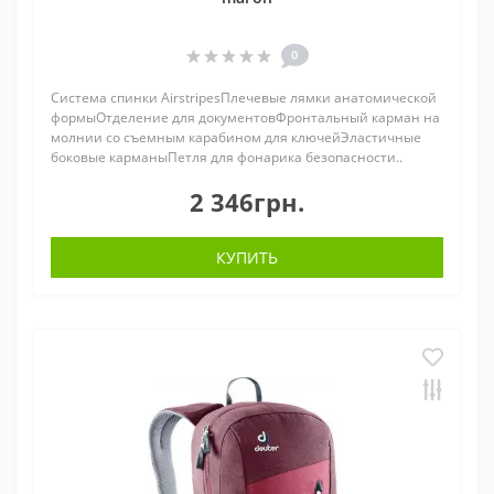
0
Система спинки AirstripesПлечевые лямки анатомической
формыОтделение для документовФронтальный карман на
молнии со съемным карабином для ключейЭластичные
боковые карманыПетля для фонарика безопасности..
2 346грн.
КУПИТЬ