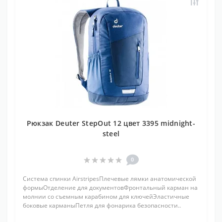
Рюкзак Deuter StepOut 12 цвет 3395 midnight-
steel
0
Система спинки AirstripesПлечевые лямки анатомической
формыОтделение для документовФронтальный карман на
молнии со съемным карабином для ключейЭластичные
боковые карманыПетля для фонарика безопасности..