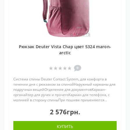
Рюкзак Deuter Vista Chap цвет 5324 maron-
arctic
0
Система спины Deuter Contact System, для комфорта в
течении дня с рюкзаком за спинойНаружный карманы для
подручных вещейОтделение для документовКарман-
органайзер для ручек и прочегоКарман для телефона, с
молнией в сторону спиныПри пошиве применяются ..
2 576грн.
КУПИТЬ