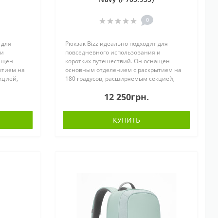
0
 для
Рюкзак Bizz идеально подходит для
 и
повседневного использования и
нащен
коротких путешествий. Он оснащен
ытием на
основным отделением с раскрытием на
кцией,
180 градусов, расширяемым секцией,
анами,
внутренними сетчатыми карманами,
12 250грн.
хлом и
встроенным технологичным чехлом и
съемным держате..
КУПИТЬ