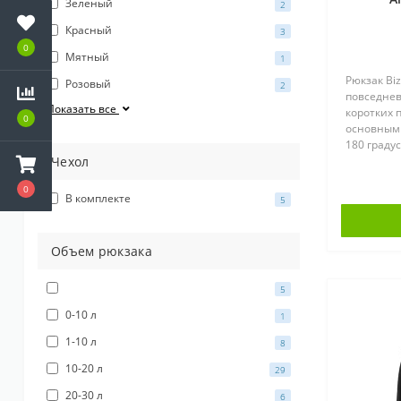
Зеленый
2
Красный
3
0
Мятный
1
Рюкзак Bi
Розовый
2
повседнев
Показать все
коротких 
0
основным 
180 граду
Чехол
внутренн
встроенны
0
съемным д
В комплекте
5
Объем рюкзака
5
0-10 л
1
1-10 л
8
10-20 л
29
20-30 л
6