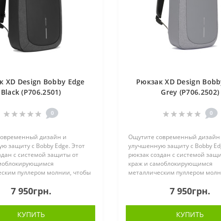
к XD Design Bobby Edge
Рюкзак XD Design Bobb
Black (P706.2501)
Grey (P706.2502)
0
0
современный дизайн и
Ощутите современный дизайн
ю защиту с Bobby Edge. Этот
улучшенную защиту с Bobby Ed
здан с системой защиты от
рюкзак создан с системой защ
амоблокирующимся
краж и самоблокирующимся
ским пуллером молнии, чтобы
металлическим пуллером молн
 оставались в безопасности.
ваши вещи оставались в безоп
7 950грн.
7 950грн.
, но прочная конструкция,
Его легкая, но прочная констру
киваю..
водоотталкиваю..
КУПИТЬ
КУПИТЬ