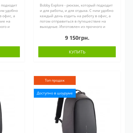
й подходит
Bobby Explore - рюкзак, который подходит
ним удобно
и для работы, и для отдыха. С ним удобно
в офис, а
каждый день ездить на работу в офис, а
вие на
потом отправиться в путешествие на
ного и
выходные. Изготовлен из прочного и
устойчивого к атмосферным
9 150грн.
 проф..
воздействиям материала. Ваши проф..
КУПИТЬ
Топ продаж
Доступно в шоуруме