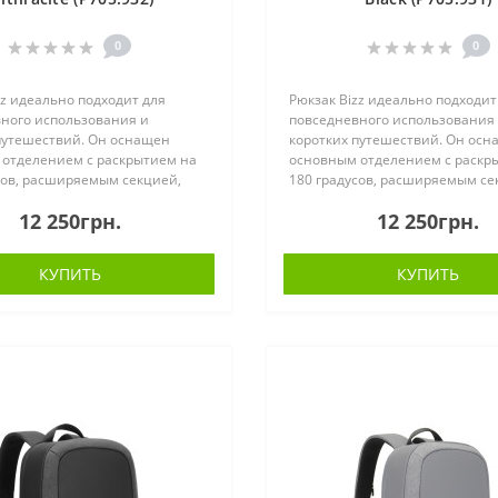
0
0
zz идеально подходит для
Рюкзак Bizz идеально подходит
ного использования и
повседневного использования
путешествий. Он оснащен
коротких путешествий. Он ос
отделением с раскрытием на
основным отделением с раскр
сов, расширяемым секцией,
180 градусов, расширяемым се
ими сетчатыми карманами,
внутренними сетчатыми карм
12 250грн.
12 250грн.
м технологичным чехлом и
встроенным технологичным че
ержате..
съемным держате..
КУПИТЬ
КУПИТЬ