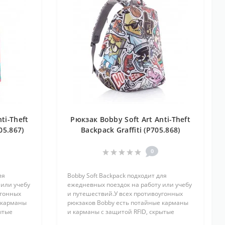
ti-Theft
Рюкзак Bobby Soft Art Anti-Theft
05.867)
Backpack Graffiti (P705.868)
0
ля
Bobby Soft Backpack подходит для
 или учебу
ежедневных поездок на работу или учебу
угонных
и путешествий.У всех противоугонных
 карманы
рюкзаков Bobby есть потайные карманы
ытые
и карманы с защитой RFID, скрытые
имому
молнии, нет доступа к содержимому