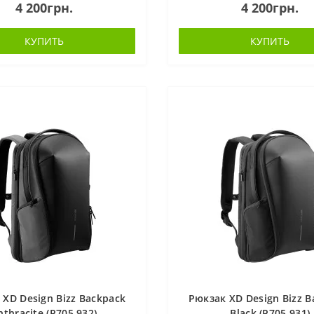
4 200грн.
4 200грн.
ереди, а в Bobby Soft Backp..
рюкзака спереди, а в Bobby Soft
КУПИТЬ
КУПИТЬ
 XD Design Bizz Backpack
Рюкзак XD Design Bizz B
nthracite (P705.932)
Black (P705.931)