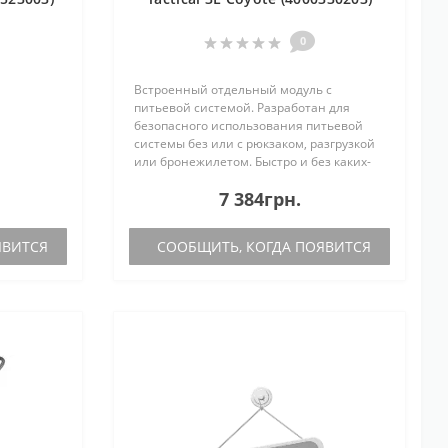
0
Встроенный отдельный модуль c
питьевой системой. Разработан для
безопасного использования питьевой
системы без или с рюкзаком, разгрузкой
или бронежилетом. Быстро и без каких-
либо усилий устанавливается как модуль
7 384грн.
на систему M.O.L.L.E., транспортируе..
ЯВИТСЯ
СООБЩИТЬ, КОГДА ПОЯВИТСЯ