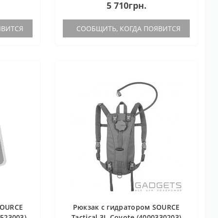
5 710грн.
онстр..
молнию, для надежности дополнен
двумя клапанами на н..
ЯВИТСЯ
СООБЩИТЬ, КОГДА ПОЯВИТСЯ
SOURCE
Рюкзак с гидратором SOURCE
2523003)
Tactical 3L Coyote (4000330203)