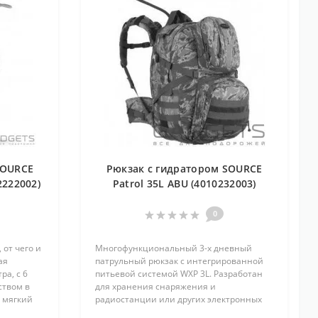
SOURCE
Рюкзак с гидратором SOURCE
2222002)
Patrol 35L ABU (4010232003)
0
 от чего и
Многофункциональный 3-х дневный
ая
патрульный рюкзак с интегрированной
ра, с 6
питьевой системой WXP 3L. Разработан
ством в
для хранения снаряжения и
т мягкий
радиостанции или других электронных
ильного
приборов. Карман имеет обычную