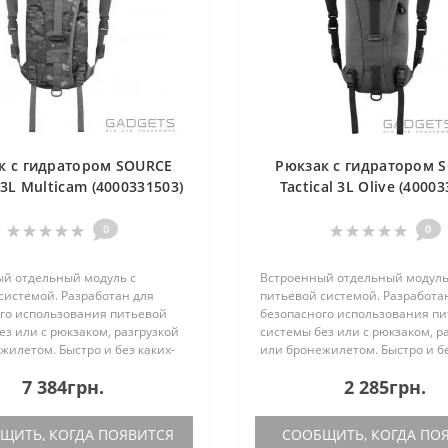
к с гидратором SOURCE
Рюкзак с гидратором 
l 3L Multicam (4000331503)
Tactical 3L Olive (4000
0
0
й отдельный модуль c
Встроенный отдельный модуль
системой. Разработан для
питьевой системой. Разработа
го использования питьевой
безопасного использования п
ез или с рюкзаком, разгрузкой
системы без или с рюкзаком, р
жилетом. Быстро и без каких-
или бронежилетом. Быстро и бе
ий устанавливается как модуль
либо усилий устанавливается 
7 384грн.
2 285грн.
 M.O.L.L.E., транспортируе..
на систему M.O.L.L.E., транспорт
ИТЬ, КОГДА ПОЯВИТСЯ
СООБЩИТЬ, КОГДА ПО