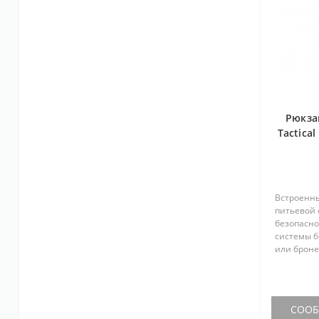
Рюкза
Tactica
Встроенны
питьевой 
безопасно
системы б
или броне
либо усил
на систему
СООБЩ