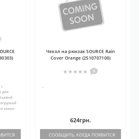
SOURCE
Чехол на рюкзак SOURCE Rain
330303)
Cover Orange (2510707100)
0
 c
..
н для
итьевой
азгрузкой
з каких-
как модуль
624грн.
ируе..
ЯВИТСЯ
СООБЩИТЬ, КОГДА ПОЯВИТСЯ