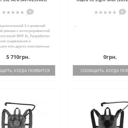
0
0
кциональный 3-х дневный
..
й рюкзак с интегрированной
системой WXP 3L. Разработан
ния снаряжения и
ции или других электронных
 Карман имеет обычную
5 710грн.
0грн.
ля надежности дополнен
панами на н..
ИТЬ, КОГДА ПОЯВИТСЯ
СООБЩИТЬ, КОГДА ПО