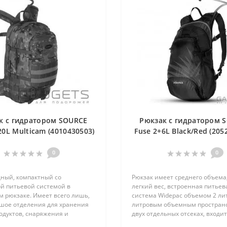
к с гидратором SOURCE
Рюкзак с гидратором 
20L Multicam (4010430503)
Fuse 2+6L Black/Red (205
0
0
ный, компактный со
Рюкзак имеет среднего объема,
й питьевой системой в
легкий вес, встроенная питьев
 рюкзаке. Имеет всего лишь,
система Widepac объемом 2 лит
шое отделения для хранения
литровым объемным простран
одуктов, снаряжения и
двух отдельных отсеках, входи
кта. Рюкзак небольшой и для
чехол для защиты вашего моб