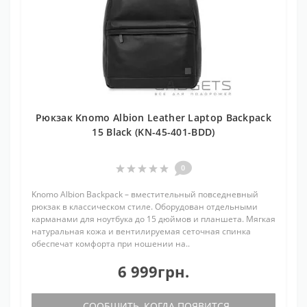
Рюкзак Knomo Albion Leather Laptop Backpack
15 Black (KN-45-401-BDD)
0
Knomo Albion Backpack – вместительный повседневный
рюкзак в классическом стиле. Оборудован отдельными
карманами для ноутбука до 15 дюймов и планшета. Мягкая
натуральная кожа и вентилируемая сеточная спинка
обеспечат комфорта при ношении на..
6 999грн.
СООБЩИТЬ, КОГДА ПОЯВИТСЯ