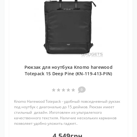
Рюкзак для ноутбука Knomo harewood
Totepack 15 Deep Pine (KN-119-413-PIN)
0
Knomo Harewood Totepack - удобный повседневный рукзак
под ноутбук с диагональю до 15 дюймов. Рюкзак имеет
стильный дизайн. Изготовлен из ультралегкого
качественного текстиля. Наличие нескольких карманов
позволяет удобно уложить гаджет..
4 549грн.