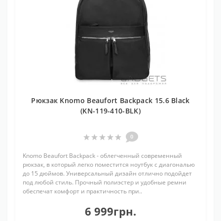
Рюкзак Knomo Beaufort Backpack 15.6 Black
(KN-119-410-BLK)
0
Knomo Beaufort Backpack - облегченный современный
рюкзак, в который легко поместится ноутбук с диагональю
до 15 дюймов. Универсальный дизайн отлично подойдет
под любой стиль. Прочный полиэстер и удобные ремни
обеспечат комфорт и практичность при..
6 999грн.