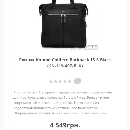
Рюкзак Knomo Chiltern Backpack 15.6 Black
(KN-119-407-BLK)
0
Knomo Chiltern Backpack - городской рюкзак с отделением
для ноутбука диагональю до 15.6 дюймов. Рюкзак имеет
современный и стильный дизайн. Изготовлен из
водоотталкивающего качественного полиэстера.
Оборудован несколькими карманами, позволяющими..
4 549грн.