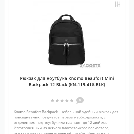
Рюкзак для ноутбука Knomo Beaufort Mini
Backpack 12 Black (KN-119-416-BLK)
0
Knomo Beaufort Backpack - небольшой удобный рюкзак для
повседневных предметов первой необходимости, с
отделением под ноутбук или планшет до 12 дюймов.
Изготовленный из легкого влагостойкого полиэстера,
рюкзак имеет привлекательный дизайн. Внутри неск..