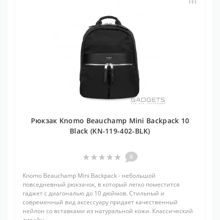
Рюкзак Knomo Beauchamp Mini Backpack 10
Black (KN-119-402-BLK)
0
Knomo Beauchamp Mini Backpack - небольшой
повседневный рюкзачок, в который легко поместится
гаджет с диагональю до 10 дюймов. Стильный и
современный вид аксессуару придает качественный
нейлон со вставками из натуральной кожи. Классический
дизайн..