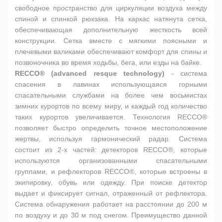
свободное пространство для циркуляции воздуха между
спиной и спинкой рюкзака. На каркас натянута сетка,
обеспечивающая дополнительную жесткость всей
конструкции. Сетка вместе с мягкими поясными и
плечевыми валиками обеспечивают комфорт для спины и
позвоночника во время ходьбы, бега, или езды на байке.
RECCO® (advanced resque technology)
- система
спасения в лавинах использующаяся горными
спасательными службами на более чем восьмистах
зимних курортов по всему миру, и каждый год количество
таких курортов увеличивается. Технология RECCO®
позволяет быстро определить точное местоположение
жертвы, используя гармонический радар. Система
состоит из 2-х частей: детекторов RECCO®, которые
используются организованными спасательными
группами, и рефлекторов RECCO®, которые встроены в
экипировку, обувь или одежду. При поиске детектор
выдает и фиксирует сигнал, отраженный от рефлектора.
Система обнаружения работает на расстоянии до 200 м
по воздуху и до 30 м под снегом. Преимущество данной