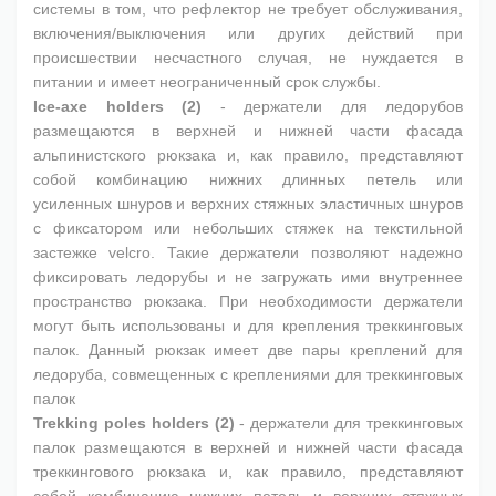
системы в том, что рефлектор не требует обслуживания,
включения/выключения или других действий при
происшествии несчастного случая, не нуждается в
питании и имеет неограниченный срок службы.
Ice-axe holders (2)
- держатели для ледорубов
размещаются в верхней и нижней части фасада
альпинистского рюкзака и, как правило, представляют
собой комбинацию нижних длинных петель или
усиленных шнуров и верхних стяжных эластичных шнуров
с фиксатором или небольших стяжек на текстильной
застежке velcro. Такие держатели позволяют надежно
фиксировать ледорубы и не загружать ими внутреннее
пространство рюкзака. При необходимости держатели
могут быть использованы и для крепления треккинговых
палок. Данный рюкзак имеет две пары креплений для
ледоруба, совмещенных с креплениями для треккинговых
палок
Trekking poles holders (2)
- держатели для треккинговых
палок размещаются в верхней и нижней части фасада
треккингового рюкзака и, как правило, представляют
собой комбинацию нижних петель и верхних стяжных