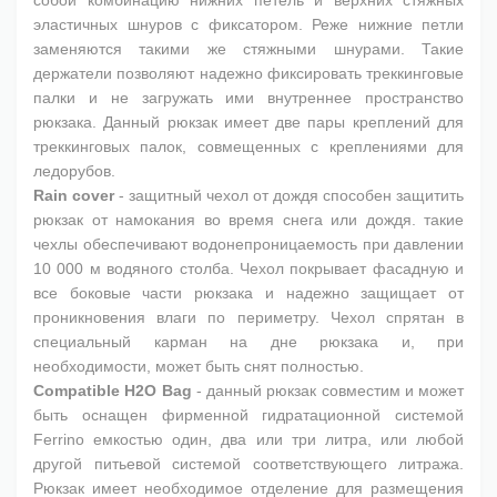
эластичных шнуров с фиксатором. Реже нижние петли
заменяются такими же стяжными шнурами. Такие
держатели позволяют надежно фиксировать треккинговые
палки и не загружать ими внутреннее пространство
рюкзака. Данный рюкзак имеет две пары креплений для
треккинговых палок, совмещенных с креплениями для
ледорубов.
Rain cover
- защитный чехол от дождя способен защитить
рюкзак от намокания во время снега или дождя. такие
чехлы обеспечивают водонепроницаемость при давлении
10 000 м водяного столба. Чехол покрывает фасадную и
все боковые части рюкзака и надежно защищает от
проникновения влаги по периметру. Чехол спрятан в
специальный карман на дне рюкзака и, при
необходимости, может быть снят полностью.
Compatible H2O Bag
- данный рюкзак совместим и может
быть оснащен фирменной гидратационной системой
Ferrino емкостью один, два или три литра, или любой
другой питьевой системой соответствующего литража.
Рюкзак имеет необходимое отделение для размещения