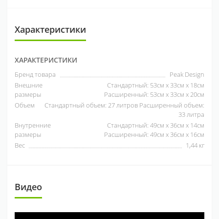
Характеристики
ХАРАКТЕРИСТИКИ
Бренд товара
Peak Design
Внешние
Стандартный: 53см x 33см x 18см
размеры
Расширенный: 53см x 33см x 20см
Объем
Стандартный объем: 27 литров Расширенный объем:
33 литра
Внутренние
Стандартный: 49см x 36см x 14см
размеры
Расширенный: 49см x 36см x 16см
Вес
1,44 кг
Видео