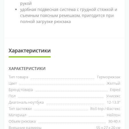
рукой
удобная подвесная система с грудной стяжкой и
съемным поясным ремешком, пригодится при
полной загрузке рюкзака
Характеристики
ХАРАКТЕРИСТИКИ
Тип товара
Герморюкзак
Цвет
Желтый
Бренд товара
Exped
Пол
Унисекс
Диагональ ноутбука
12-13.3"
Тип застежки
Roll-top / Фастекс
Материал
Нейлон
Объем рюкзака
30-40 л
Внешние размеры
55 х 27 х 20 см