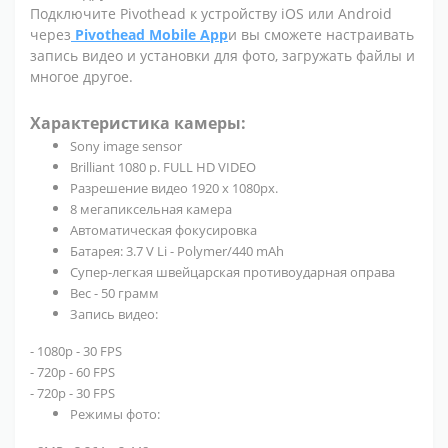
Подключите Pivothead к устройству iOS или Android
через
Pivothead Mobile App
и вы сможете настраивать
запись видео и установки для фото, загружать файлы и
многое другое.
Характеристика камеры:
Sony image sensor
Brilliant 1080 p. FULL HD VIDEO
Разрешение видео 1920 х 1080рх.
8 мегапиксельная камера
Автоматическая фокусировка
Батарея: 3.7 V Li - Polymer/440 mAh
Супер-легкая швейцарская противоударная оправа
Вес - 50 грамм
Запись видео:
- 1080р - 30 FPS
- 720p - 60 FPS
- 720p - 30 FPS
Режимы фото: