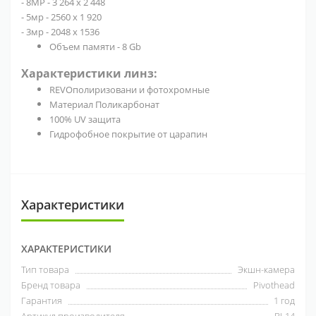
- 8МР - 3 264 х 2 448
- 5мр - 2560 х 1 920
- 3мр - 2048 х 1536
Объем памяти - 8 Gb
Характеристики линз:
REVOполиризовани и фотохромные
Материал Поликарбонат
100% UV защита
Гидрофобное покрытие от царапин
Характеристики
ХАРАКТЕРИСТИКИ
Тип товара
Экшн-камера
Бренд товара
Pivothead
Гарантия
1 год
Артикул производителя
BL14