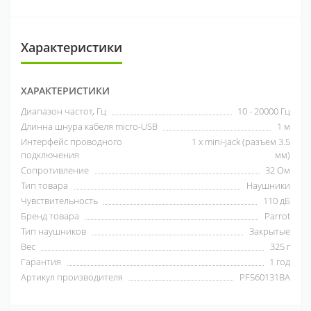
Характеристики
ХАРАКТЕРИСТИКИ
Диапазон частот, Гц
10 - 20000 Гц
Длинна шнура кабеля micro-USB
1 м
Интерфейс проводного
1 x mini-jack (разъем 3.5
подключения
мм)
Сопротивление
32 Ом
Тип товара
Наушники
Чувствительность
110 дБ
Бренд товара
Parrot
Тип наушников
Закрытые
Вес
325 г
Гарантия
1 год
Артикул производителя
PF560131BA