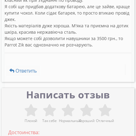
класний як при з'єднанні по проводу.
Я собі ще придбав додаткову батарею, але це зайве, краще
купити чохол. Коли сідає батарея, то просто втикаю провід
джек.
Якість матеріалів дуже хороша. М'яка та приємна на дотик
шкіра, красива нержавіюча сталь.
Якщо можете собі дозволити навушники за 3500 грн., то
Parrot Zik вас однозначно не розчарують.
Ответить
Написать отзыв
Плохой
Так себе
Нормальный
Хороший
Отличный
Достоинства: