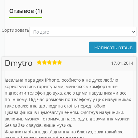
Отзывов (1)
Сортировать
Написать отзыв
Dmytro
17.01.2014
Ідеальна пара для iPhone. особисто я не дуже люблю
користуватись гарнітурами, мені якось комфортніше
підносити телефон до вуха, але з цими навушниками все
по-іншому. Під час розмови по телефону у цих навушниках
таке враження, що людина стоїть перед тобою.
Цікава фішка із шумозаглушенням. Одягнув навушники,
включив музику і отримуєш насолоду від звучання музики
без зайвих звуків, лише музика.
Жодних нарікань до з'єднання по блютуз, звук такий же