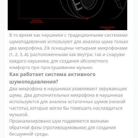
В то время как наушники с традиционными системами
шумоподавления используют для анализа шума только
два микрофона, Zik оснащены четырьмя микрофонами
(1, 2, 3, 4), расположенными как внутри, так и снаружи
каждого наушника, для создания абсолютного
комфорта при прослушивании музыки.
Как работает система активного
шумоподавления?
Два микрофона в наушниках улавливают окружающие
шумы. Два дополнительных микрофона в наушниках
используются для анализа остаточных шумов (низкой
частоты), которые могли бы помешать наслаждаться
музыкой.
Проанализировано шум подавляется волнами
обратной фазы (противошумовыми) для создания
бесшумной среды.