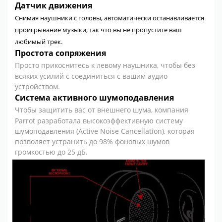
Датчик движения
Снимая наушники с головы, автоматически останавливается
проигрывание музыки, так что вы не пропустите ваш
любимый трек.
Простота сопряжения
Просто прикоснитесь к левому наушника, чтобы без
всяких усилий с соединиться с вашим аудио
устройством.
Система активного шумоподавления
Чтобы защитить вас от внешнего шума, компания
Parrot разработала высокоэффективную систему
шумоподавления (Active Noise Cancellation), которая
позволяет устранить до 98% фоновых шумов
громкостью до 25 дБ.